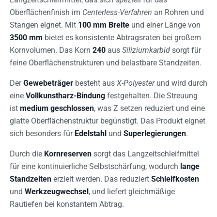
Oberflächenfinish im
Centerless-Verfahren
an Rohren und
Stangen eignet. Mit
100 mm Breite
und einer Länge von
3500 mm
bietet es konsistente Abtragsraten bei großem
Kornvolumen. Das Korn
240
aus
Siliziumkarbid
sorgt für
feine Oberflächenstrukturen und belastbare Standzeiten.
Der
Gewebeträger
besteht aus
X-Polyester
und wird durch
eine
Vollkunstharz-Bindung
festgehalten. Die Streuung
ist
medium geschlossen
, was Z setzen reduziert und eine
glatte Oberflächenstruktur begünstigt. Das Produkt eignet
sich besonders für
Edelstahl
und
Superlegierungen
.
Durch die
Kornreserven
sorgt das Langzeitschleifmittel
für eine kontinuierliche Selbstschärfung, wodurch
lange
Standzeiten
erzielt werden. Das reduziert
Schleifkosten
und
Werkzeugwechsel
, und liefert gleichmäßige
Rautiefen bei konstantem Abtrag.