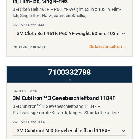
in, Film-lok, Single-flex
3M Cloth Belt 461F – P60, YF-weight; 63 in x 103 in, Film-
lok, Single-flex. Harzgebundene&hellip;
VARIANTE WÄHLEN
Details ansehen
→
PREIS AUF ANFRAGE
7100332788
3M
SCHLEIFBAND
3M Cubitron
3 Gewebeschleifband 1184F
TM
TM
3M Cubitron
3 Gewebeschleifband 1184F –
Präzisionsgeformte Keramik, längere Standzeit, kühlerer…
VARIANTE WÄHLEN