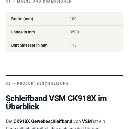
MASSE UND DIMENSIONEN
Breite (mm)
100
Länge in mm
3500
Durchmesser in mm
115
PRODUKTBESCHREIBUNG
Schleifband VSM CK918X im
Überblick
Die
CK918X Gewebeschleifband
von
VSM
ist ein
Langzeitschleifmittel, das sich speziell für das