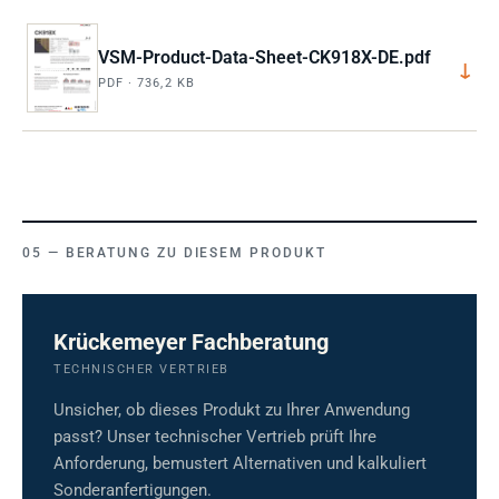
VSM-Product-Data-Sheet-CK918X-DE.pdf
↓
PDF · 736,2 KB
BERATUNG ZU DIESEM PRODUKT
Krückemeyer Fachberatung
TECHNISCHER VERTRIEB
Unsicher, ob dieses Produkt zu Ihrer Anwendung
passt? Unser technischer Vertrieb prüft Ihre
Anforderung, bemustert Alternativen und kalkuliert
Sonderanfertigungen.