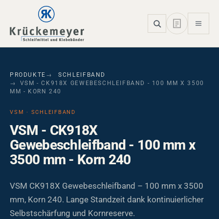
Skip to main navigation
Skip to main content
Skip to page footer
PRODUKTE
SCHLEIFBAND
VSM - CK918X GEWEBESCHLEIFBAND - 100 MM X 3500
MM - KORN 240
VSM · SCHLEIFBAND
VSM - CK918X
Gewebeschleifband - 100 mm x
3500 mm - Korn 240
VSM CK918X Gewebeschleifband – 100 mm x 3500
mm, Korn 240. Lange Standzeit dank kontinuierlicher
Selbstschärfung und Kornreserve.