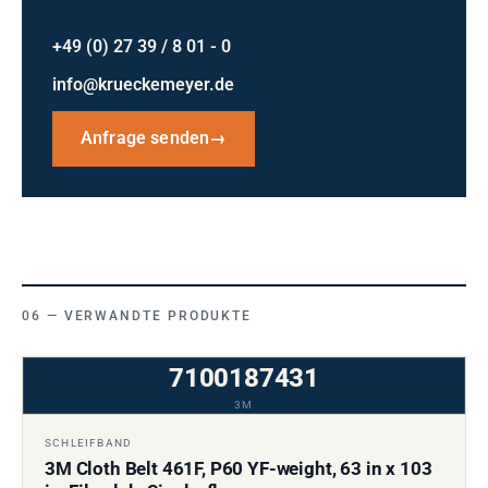
+49 (0) 27 39 / 8 01 - 0
info@krueckemeyer.de
Anfrage senden
→
VERWANDTE PRODUKTE
7100187431
3M
SCHLEIFBAND
3M Cloth Belt 461F, P60 YF-weight, 63 in x 103