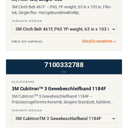
3M Cloth Belt 461F – P60, YF-weight; 63 in x 103 in, Film-
lok, Single-flex. Harzgebundene&hellip;
VARIANTE WÄHLEN
Details ansehen
→
PREIS AUF ANFRAGE
7100332788
3M
SCHLEIFBAND
3M Cubitron
3 Gewebeschleifband 1184F
TM
TM
3M Cubitron
3 Gewebeschleifband 1184F –
Präzisionsgeformte Keramik, längere Standzeit, kühlerer…
VARIANTE WÄHLEN