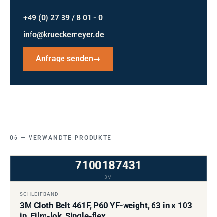
+49 (0) 27 39 / 8 01 - 0
info@krueckemeyer.de
Anfrage senden
→
VERWANDTE PRODUKTE
7100187431
3M
SCHLEIFBAND
3M Cloth Belt 461F, P60 YF-weight, 63 in x 103
in, Film-lok, Single-flex