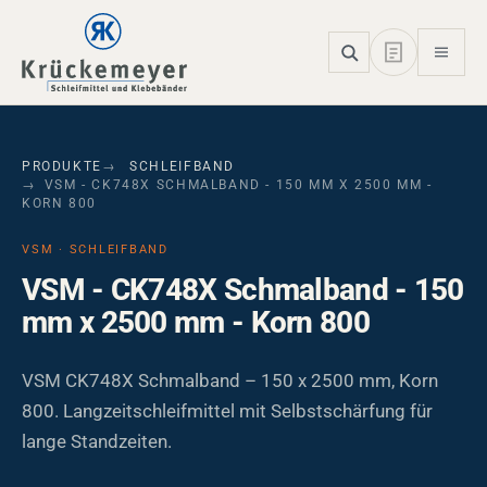
Skip to main navigation
Skip to main content
Skip to page footer
PRODUKTE
SCHLEIFBAND
VSM - CK748X SCHMALBAND - 150 MM X 2500 MM -
KORN 800
VSM · SCHLEIFBAND
VSM - CK748X Schmalband - 150
mm x 2500 mm - Korn 800
VSM CK748X Schmalband – 150 x 2500 mm, Korn
800. Langzeitschleifmittel mit Selbstschärfung für
lange Standzeiten.