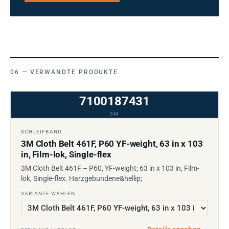
VERWANDTE PRODUKTE
7100187431
3M
SCHLEIFBAND
3M Cloth Belt 461F, P60 YF-weight, 63 in x 103
in, Film-lok, Single-flex
3M Cloth Belt 461F – P60, YF-weight; 63 in x 103 in, Film-
lok, Single-flex. Harzgebundene&hellip;
VARIANTE WÄHLEN