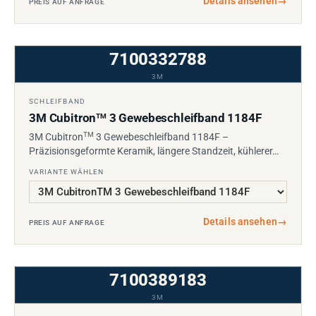
Details ansehen
→
PREIS AUF ANFRAGE
7100332788
3M
SCHLEIFBAND
3M Cubitron
3 Gewebeschleifband 1184F
TM
TM
3M Cubitron
3 Gewebeschleifband 1184F –
Präzisionsgeformte Keramik, längere Standzeit, kühlerer…
VARIANTE WÄHLEN
Details ansehen
→
PREIS AUF ANFRAGE
7100389183
3M