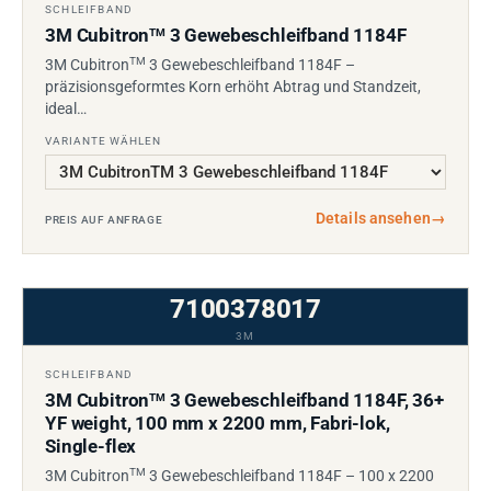
SCHLEIFBAND
3M Cubitron
3 Gewebeschleifband 1184F
TM
TM
3M Cubitron
3 Gewebeschleifband 1184F –
präzisionsgeformtes Korn erhöht Abtrag und Standzeit,
ideal…
VARIANTE WÄHLEN
Details ansehen
→
PREIS AUF ANFRAGE
7100378017
3M
SCHLEIFBAND
3M Cubitron
3 Gewebeschleifband 1184F, 36+
TM
YF weight, 100 mm x 2200 mm, Fabri-lok,
Single-flex
TM
3M Cubitron
3 Gewebeschleifband 1184F – 100 x 2200