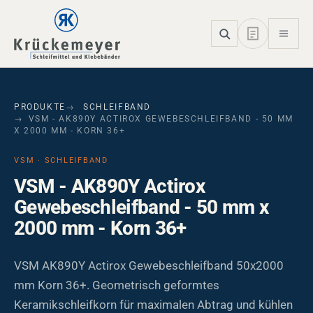
Skip to main navigation
Skip to main content
Skip to page footer
PRODUKTE
SCHLEIFBAND
VSM - AK890Y ACTIROX GEWEBESCHLEIFBAND - 50 MM
X 2000 MM - KORN 36+
VSM · SCHLEIFBAND
VSM - AK890Y Actirox
Gewebeschleifband - 50 mm x
2000 mm - Korn 36+
VSM AK890Y Actirox Gewebeschleifband 50x2000
mm Korn 36+. Geometrisch geformtes
Keramikschleifkorn für maximalen Abtrag und kühlen