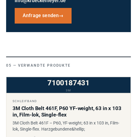
info@krueckemeyer.de
Anfrage senden
→
VERWANDTE PRODUKTE
7100187431
3M
SCHLEIFBAND
3M Cloth Belt 461F, P60 YF-weight, 63 in x 103
in, Film-lok, Single-flex
3M Cloth Belt 461F – P60, YF-weight; 63 in x 103 in, Film-
lok, Single-flex. Harzgebundene&hellip;