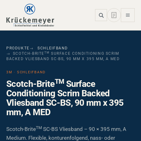
Skip to main navigation
Skip to main content
Skip to page footer
PRODUKTE
SCHLEIFBAND
TM
SCOTCH-BRITE
SURFACE CONDITIONING SCRIM
BACKED VLIESBAND SC-BS, 90 MM X 395 MM, A MED
3M · SCHLEIFBAND
TM
Scotch-Brite
Surface
Conditioning Scrim Backed
Vliesband SC-BS, 90 mm x 395
mm, A MED
TM
Scotch-Brite
SC-BS Vliesband – 90 × 395 mm, A
Medium. Flexible, konturenfolgend, nass- oder