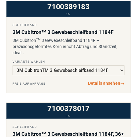
7100389183
3M
SCHLEIFBAND
3M Cubitron
3 Gewebeschleifband 1184F
TM
TM
3M Cubitron
3 Gewebeschleifband 1184F –
präzisionsgeformtes Korn erhöht Abtrag und Standzeit,
ideal…
VARIANTE WÄHLEN
Details ansehen
→
PREIS AUF ANFRAGE
7100378017
3M
SCHLEIFBAND
3M Cubitron
3 Gewebeschleifband 1184F, 36+
TM