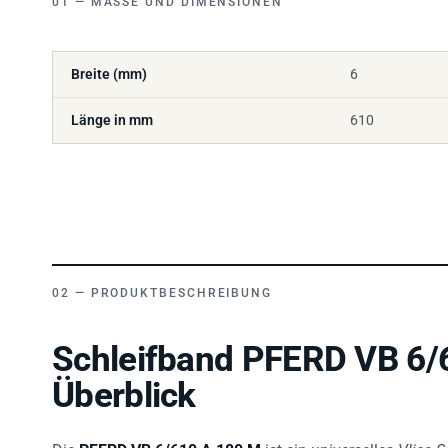
Breite (mm)
6
Länge in mm
610
PRODUKTBESCHREIBUNG
Schleifband PFERD VB 6/
Überblick
Die
PFERD VB 6/610 A 180 M
ist ein universelles
Vlies-S