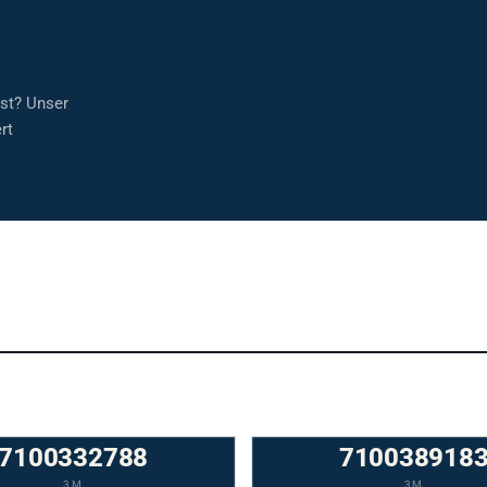
sst? Unser
rt
7100332788
710038918
3M
3M