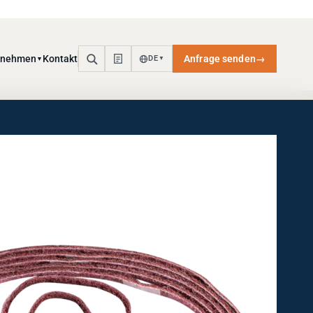
rnehmen
Kontakt
Anfrage senden
→
DE
▼
▼