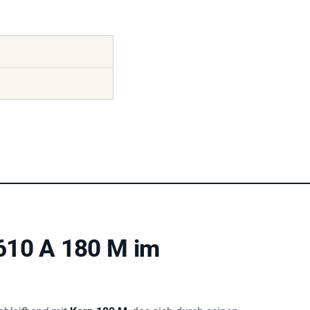
610 A 180 M im
chleifband
mit
Korn 180 M
, das sich durch seinen