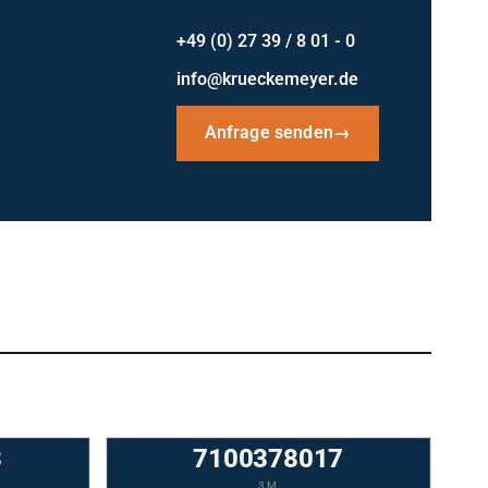
+49 (0) 27 39 / 8 01 - 0
info@krueckemeyer.de
Anfrage senden
→
3
7100378017
3M