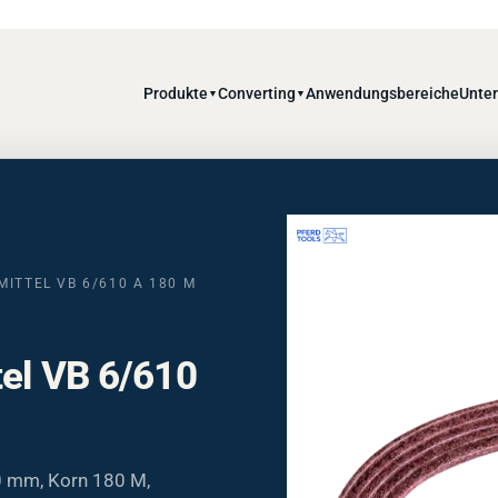
Produkte
Converting
Anwendungsbereiche
Unte
▼
▼
MITTEL VB 6/610 A 180 M
tel VB 6/610
0 mm, Korn 180 M,