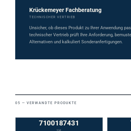
Krückemeyer Fachberatung
TECHNISCHER VERTRIEB
Unsicher, ob dieses Produkt zu Ihrer Anwendung pa
technischer Vertrieb prüft Ihre Anforderung, bemuste
Alternativen und kalkuliert Sonderanfertigungen.
VERWANDTE PRODUKTE
7100187431
3M