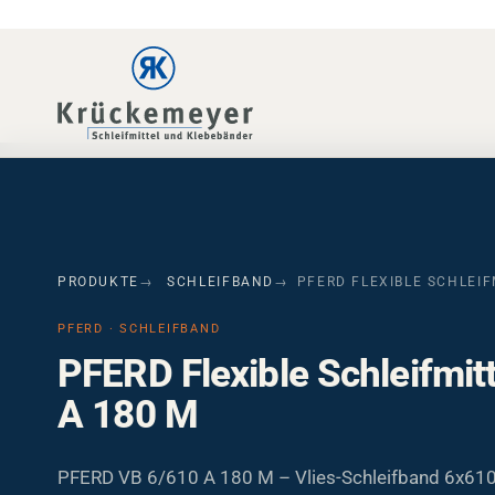
Skip to main navigation
Skip to main content
Skip to page footer
PRODUKTE
SCHLEIFBAND
PFERD FLEXIBLE SCHLEIF
PFERD · SCHLEIFBAND
PFERD Flexible Schleifmit
A 180 M
PFERD VB 6/610 A 180 M – Vlies-Schleifband 6x61