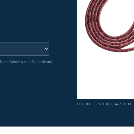
uft die Geschwister-Variante auf.
FIG. 01 — PRODUKTANSICHT