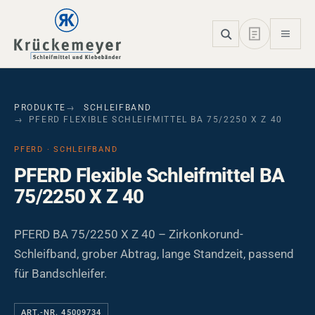
Skip to main navigation
Skip to main content
Skip to page footer
PRODUKTE
SCHLEIFBAND
PFERD FLEXIBLE SCHLEIFMITTEL BA 75/2250 X Z 40
PFERD · SCHLEIFBAND
PFERD Flexible Schleifmittel BA
75/2250 X Z 40
PFERD BA 75/2250 X Z 40 – Zirkonkorund-
Schleifband, grober Abtrag, lange Standzeit, passend
für Bandschleifer.
ART.-NR. 45009734