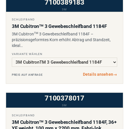
7100389183
3M
SCHLEIFBAND
3M Cubitron
3 Gewebeschleifband 1184F
TM
TM
3M Cubitron
3 Gewebeschleifband 1184F –
präzisionsgeformtes Korn erhöht Abtrag und Standzeit,
ideal…
VARIANTE WÄHLEN
Details ansehen
→
PREIS AUF ANFRAGE
7100378017
3M
SCHLEIFBAND
3M Cubitron
3 Gewebeschleifband 1184F, 36+
TM
YF weight, 100 mm x 2200 mm, Fabri-lok,