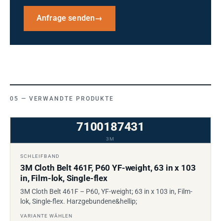
Anfrage senden
→
VERWANDTE PRODUKTE
7100187431
3M
SCHLEIFBAND
3M Cloth Belt 461F, P60 YF-weight, 63 in x 103
in, Film-lok, Single-flex
3M Cloth Belt 461F – P60, YF-weight; 63 in x 103 in, Film-
lok, Single-flex. Harzgebundene&hellip;
VARIANTE WÄHLEN