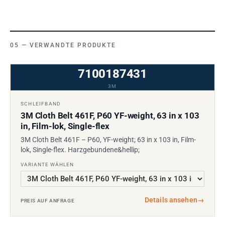
VERWANDTE PRODUKTE
7100187431
3M
SCHLEIFBAND
3M Cloth Belt 461F, P60 YF-weight, 63 in x 103
in, Film-lok, Single-flex
3M Cloth Belt 461F – P60, YF-weight; 63 in x 103 in, Film-
lok, Single-flex. Harzgebundene&hellip;
VARIANTE WÄHLEN
Details ansehen
→
PREIS AUF ANFRAGE