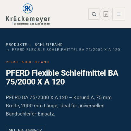
Skip to main navigation
Skip to main content
Skip to page footer
PRODUKTE
SCHLEIFBAND
PFERD FLEXIBLE SCHLEIFMITTEL BA 75/2000 X A 120
PFERD · SCHLEIFBAND
PFERD Flexible Schleifmittel BA
75/2000 X A 120
PFERD BA 75/2000 X A 120 – Korund A, 75 mm
Breite, 2000 mm Länge, ideal für universellen
Bandschleifer-Einsatz.
ART.-NR. 45005712