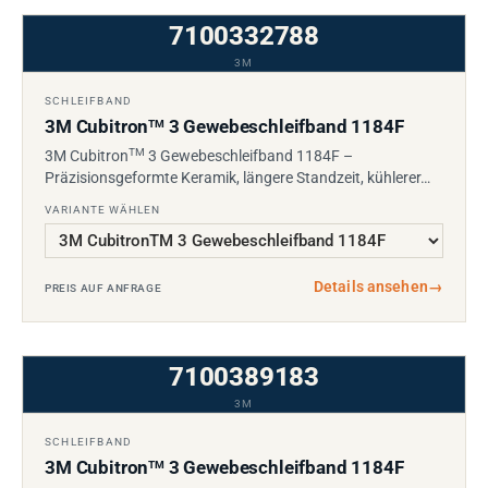
7100332788
3M
SCHLEIFBAND
3M Cubitron
3 Gewebeschleifband 1184F
TM
TM
3M Cubitron
3 Gewebeschleifband 1184F –
Präzisionsgeformte Keramik, längere Standzeit, kühlerer…
VARIANTE WÄHLEN
Details ansehen
→
PREIS AUF ANFRAGE
7100389183
3M
SCHLEIFBAND
3M Cubitron
3 Gewebeschleifband 1184F
TM