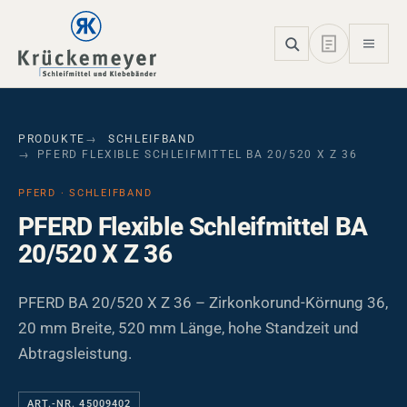
Skip to main navigation
Skip to main content
Skip to page footer
PRODUKTE
SCHLEIFBAND
PFERD FLEXIBLE SCHLEIFMITTEL BA 20/520 X Z 36
PFERD · SCHLEIFBAND
PFERD Flexible Schleifmittel BA
20/520 X Z 36
PFERD BA 20/520 X Z 36 – Zirkonkorund-Körnung 36,
20 mm Breite, 520 mm Länge, hohe Standzeit und
Abtragsleistung.
ART.-NR. 45009402