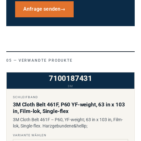
Anfrage senden
→
VERWANDTE PRODUKTE
7100187431
3M
SCHLEIFBAND
3M Cloth Belt 461F, P60 YF-weight, 63 in x 103
in, Film-lok, Single-flex
3M Cloth Belt 461F – P60, YF-weight; 63 in x 103 in, Film-
lok, Single-flex. Harzgebundene&hellip;
VARIANTE WÄHLEN