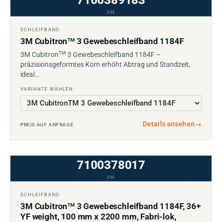
7100389183
3M
SCHLEIFBAND
3M Cubitron
3 Gewebeschleifband 1184F
TM
TM
3M Cubitron
3 Gewebeschleifband 1184F –
präzisionsgeformtes Korn erhöht Abtrag und Standzeit,
ideal…
VARIANTE WÄHLEN
Details ansehen
→
PREIS AUF ANFRAGE
7100378017
3M
SCHLEIFBAND
3M Cubitron
3 Gewebeschleifband 1184F, 36+
TM
YF weight, 100 mm x 2200 mm, Fabri-lok,