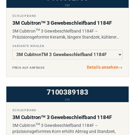
3M
SCHLEIFBAND
3M Cubitron
3 Gewebeschleifband 1184F
TM
TM
3M Cubitron
3 Gewebeschleifband 1184F –
Präzisionsgeformte Keramik, längere Standzeit, kühlerer…
VARIANTE WÄHLEN
Details ansehen
→
PREIS AUF ANFRAGE
7100389183
3M
SCHLEIFBAND
3M Cubitron
3 Gewebeschleifband 1184F
TM
TM
3M Cubitron
3 Gewebeschleifband 1184F –
präzisionsgeformtes Korn erhöht Abtrag und Standzeit,