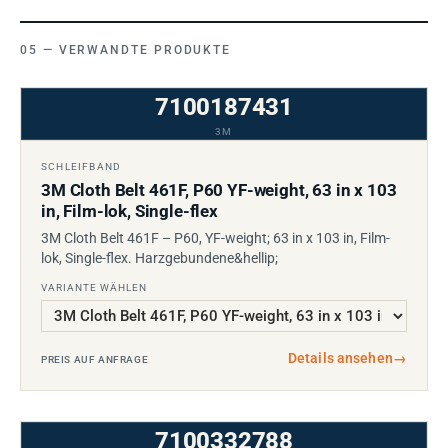
VERWANDTE PRODUKTE
7100187431
3M
SCHLEIFBAND
3M Cloth Belt 461F, P60 YF-weight, 63 in x 103
in, Film-lok, Single-flex
3M Cloth Belt 461F – P60, YF-weight; 63 in x 103 in, Film-
lok, Single-flex. Harzgebundene&hellip;
VARIANTE WÄHLEN
Details ansehen
→
PREIS AUF ANFRAGE
7100332788