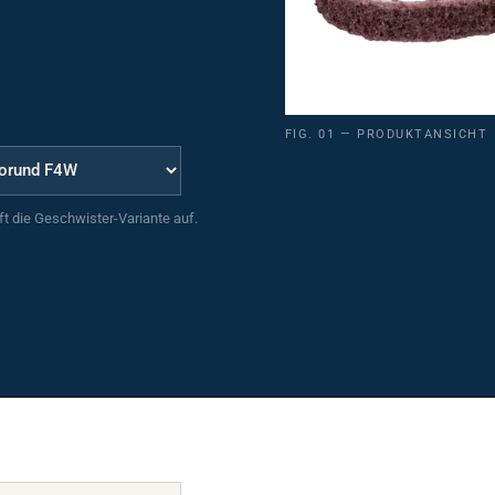
FIG. 01 — PRODUKTANSICHT
uft die Geschwister-Variante auf.