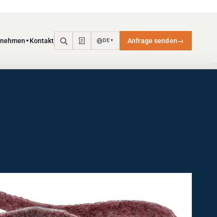
rnehmen
Kontakt
Anfrage senden
→
DE
▼
▼