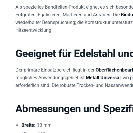
Als spezielles Bandfeilen-Produkt eignet es sich beson
Entgraten, Egalisieren, Mattieren und Anrauen. Die
Bind
wiederholter Beanspruchung; die Kornstruktur unterstüt
Hitzeentwicklung.
Geeignet für Edelstahl un
Der primäre Einsatzbereich liegt in der
Oberflächenbearb
mögliches Anwendungsgebiet ist
Metall Universal
, wo 
erforderlich sind. Die robuste Trocken- und Nassanwendu
Abmessungen und Spezifi
Breite:
13 mm
Länge:
610 mm