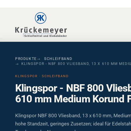
Skip to main navigation
Skip to main content
Skip to page footer
PRODUKTE
SCHLEIFBAND
KLINGSPOR - NBF 800 VLIESBAND, 13 X 610 MM MED
KLINGSPOR · SCHLEIFBAND
Klingspor - NBF 800 Vlies
610 mm Medium Korund 
Klingspor NBF 800 Vliesband, 13 x 610 mm, Mediu
hohe Standzeit, geringes Zusetzen; ideal für Edelsta
Trocken- oder Nassanwendungen.