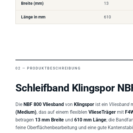
Länge in mm
610
PRODUKTBESCHREIBUNG
Schleifband Klingspor NB
Die
NBF 800 Vliesband
von
Klingspor
ist ein
Vliesband
m
(Medium)
, das auf einem flexiblen
VlieseTräger
mit
F4
betragen
13 mm Breite
und
610 mm Länge
; die Bandfar
feine Oberflächenbearbeitung und eine gute Kantenstabil