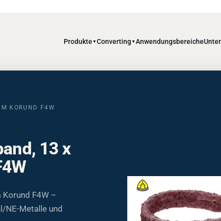
Produkte
Converting
Anwendungsbereiche
Unte
▼
▼
IUM KORUND F4W
band, 13 x
F4W
m Korund F4W –
hl/NE-Metalle und