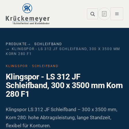
Skip to main navigation
Skip to main content
Skip to page footer
PRODUKTE
SCHLEIFBAND
KLINGSPOR - LS 312 JF SCHLEIFBAND, 300 X 3500 MM
KORN 280 F1
KLINGSPOR · SCHLEIFBAND
Klingspor - LS 312 JF
Schleifband, 300 x 3500 mm Korn
280 F1
Klingspor LS 312 JF Schleifband – 300 x 3500 mm,
Korn 280: hohe Abtragsleistung, lange Standzeit,
flexibel für Konturen.