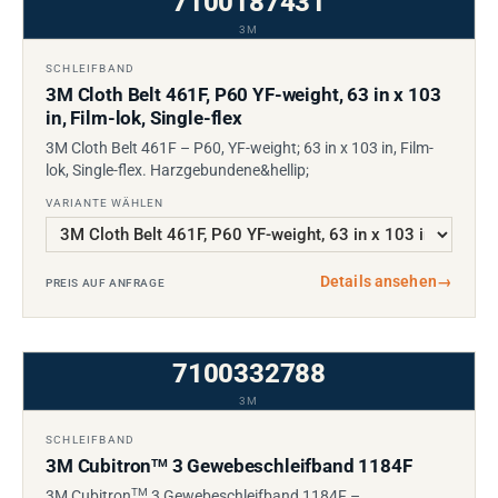
7100187431
3M
SCHLEIFBAND
3M Cloth Belt 461F, P60 YF-weight, 63 in x 103
in, Film-lok, Single-flex
3M Cloth Belt 461F – P60, YF-weight; 63 in x 103 in, Film-
lok, Single-flex. Harzgebundene&hellip;
VARIANTE WÄHLEN
Details ansehen
→
PREIS AUF ANFRAGE
7100332788
3M
SCHLEIFBAND
3M Cubitron
3 Gewebeschleifband 1184F
TM
TM
3M Cubitron
3 Gewebeschleifband 1184F –