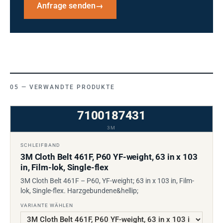
Anfrage senden
→
VERWANDTE PRODUKTE
7100187431
3M
SCHLEIFBAND
3M Cloth Belt 461F, P60 YF-weight, 63 in x 103
in, Film-lok, Single-flex
3M Cloth Belt 461F – P60, YF-weight; 63 in x 103 in, Film-
lok, Single-flex. Harzgebundene&hellip;
VARIANTE WÄHLEN