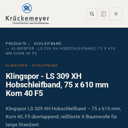
Skip to main navigation
Skip to main content
Skip to page footer
PRODUKTE
SCHLEIFBAND
KLINGSPOR - LS 309 XH HOBSCHLEIFBAND, 75 X 610
MM KORN 40 F5
KLINGSPOR · SCHLEIFBAND
Klingspor - LS 309 XH
Hobschleifband, 75 x 610 mm
Korn 40 F5
Klingspor LS 309 XH Hobschleifband – 75 x 610 mm,
Korn 40, F5 überlappend; reißfeste X-Baumwolle für
lange Standzeit.