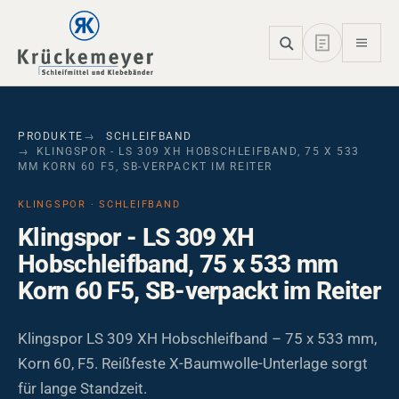
Skip to main navigation
Skip to main content
Skip to page footer
PRODUKTE
SCHLEIFBAND
KLINGSPOR - LS 309 XH HOBSCHLEIFBAND, 75 X 533
MM KORN 60 F5, SB-VERPACKT IM REITER
KLINGSPOR · SCHLEIFBAND
Klingspor - LS 309 XH
Hobschleifband, 75 x 533 mm
Korn 60 F5, SB-verpackt im Reiter
Klingspor LS 309 XH Hobschleifband – 75 x 533 mm,
Korn 60, F5. Reißfeste X-Baumwolle-Unterlage sorgt
für lange Standzeit.