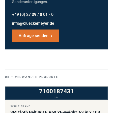
Sonderanfertigungen.
+49 (0) 27 39 / 8 01 - 0
info@krueckemeyer.de
Anfrage senden
→
VERWANDTE PRODUKTE
7100187431
3M
SCHLEIFBAND
3M Cloth Belt 461F, P60 YF-weight, 63 in x 103