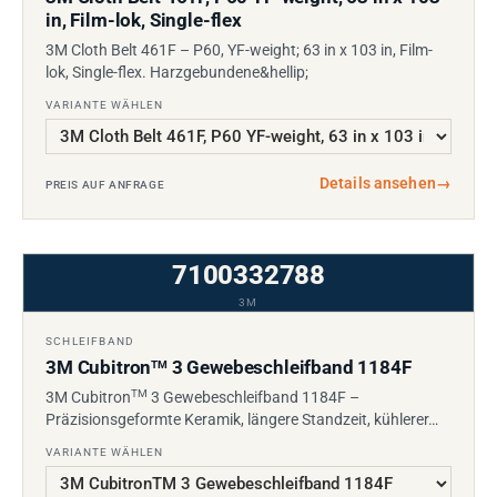
in, Film-lok, Single-flex
3M Cloth Belt 461F – P60, YF-weight; 63 in x 103 in, Film-
lok, Single-flex. Harzgebundene&hellip;
VARIANTE WÄHLEN
Details ansehen
→
PREIS AUF ANFRAGE
7100332788
3M
SCHLEIFBAND
3M Cubitron
3 Gewebeschleifband 1184F
TM
TM
3M Cubitron
3 Gewebeschleifband 1184F –
Präzisionsgeformte Keramik, längere Standzeit, kühlerer…
VARIANTE WÄHLEN