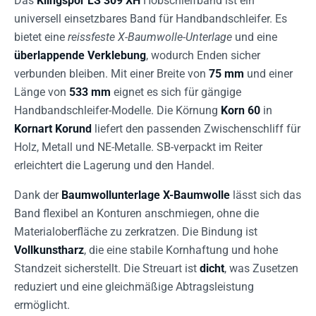
Das
Klingspor LS 309 XH
Hobschleifband ist ein
universell einsetzbares Band für Handbandschleifer. Es
bietet eine
reissfeste X-Baumwolle-Unterlage
und eine
überlappende Verklebung
, wodurch Enden sicher
verbunden bleiben. Mit einer Breite von
75 mm
und einer
Länge von
533 mm
eignet es sich für gängige
Handbandschleifer-Modelle. Die Körnung
Korn 60
in
Kornart Korund
liefert den passenden Zwischenschliff für
Holz, Metall und NE-Metalle. SB-verpackt im Reiter
erleichtert die Lagerung und den Handel.
Dank der
Baumwollunterlage X-Baumwolle
lässt sich das
Band flexibel an Konturen anschmiegen, ohne die
Materialoberfläche zu zerkratzen. Die Bindung ist
Vollkunstharz
, die eine stabile Kornhaftung und hohe
Standzeit sicherstellt. Die Streuart ist
dicht
, was Zusetzen
reduziert und eine gleichmäßige Abtragsleistung
ermöglicht.