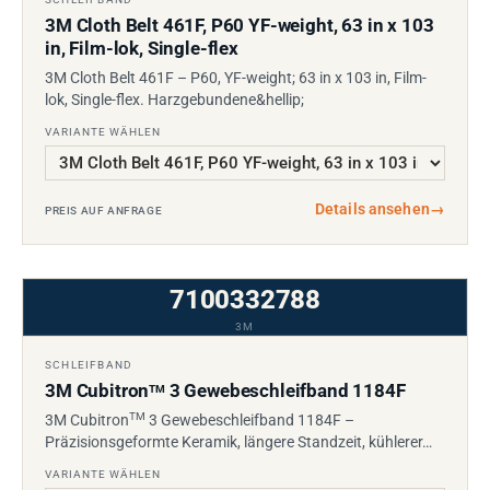
3M Cloth Belt 461F, P60 YF-weight, 63 in x 103
in, Film-lok, Single-flex
3M Cloth Belt 461F – P60, YF-weight; 63 in x 103 in, Film-
lok, Single-flex. Harzgebundene&hellip;
VARIANTE WÄHLEN
Details ansehen
→
PREIS AUF ANFRAGE
7100332788
3M
SCHLEIFBAND
3M Cubitron
3 Gewebeschleifband 1184F
TM
TM
3M Cubitron
3 Gewebeschleifband 1184F –
Präzisionsgeformte Keramik, längere Standzeit, kühlerer…
VARIANTE WÄHLEN