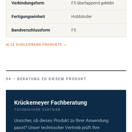
Verbindungsform
F5 überlappend geklebt
Fertigungseinheit
Hobbänder
Bandverschlussform
F5
ALLE SCHLEIFBAND PRODUKTE
→
BERATUNG ZU DIESEM PRODUKT
Krückemeyer Fachberatung
TECHNISCHER VERTRIEB
Unsicher, ob dieses Produkt zu Ihrer Anwendung
passt? Unser technischer Vertrieb prüft Ihre