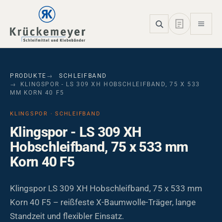
Skip to main navigation
Skip to main content
Skip to page footer
PRODUKTE
SCHLEIFBAND
KLINGSPOR - LS 309 XH HOBSCHLEIFBAND, 75 X 533
MM KORN 40 F5
KLINGSPOR · SCHLEIFBAND
Klingspor - LS 309 XH
Hobschleifband, 75 x 533 mm
Korn 40 F5
Klingspor LS 309 XH Hobschleifband, 75 x 533 mm
Korn 40 F5 – reißfeste X-Baumwolle-Träger, lange
Standzeit und flexibler Einsatz.