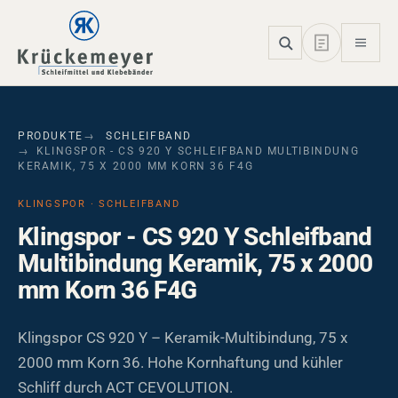
Skip to main navigation
Skip to main content
Skip to page footer
PRODUKTE
SCHLEIFBAND
KLINGSPOR - CS 920 Y SCHLEIFBAND MULTIBINDUNG
KERAMIK, 75 X 2000 MM KORN 36 F4G
KLINGSPOR · SCHLEIFBAND
Klingspor - CS 920 Y Schleifband
Multibindung Keramik, 75 x 2000
mm Korn 36 F4G
Klingspor CS 920 Y – Keramik-Multibindung, 75 x
2000 mm Korn 36. Hohe Kornhaftung und kühler
Schliff durch ACT CEVOLUTION.