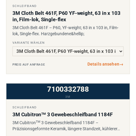
SCHLEIFBAND
3M Cloth Belt 461F, P60 YF-weight, 63 in x 103
in, Film-lok, Single-flex
3M Cloth Belt 461F – P60, YF-weight; 63 in x 103 in, Film-
lok, Single-flex. Harzgebundene&hellip;
VARIANTE WÄHLEN
Details ansehen
→
PREIS AUF ANFRAGE
7100332788
3M
SCHLEIFBAND
3M Cubitron
3 Gewebeschleifband 1184F
TM
TM
3M Cubitron
3 Gewebeschleifband 1184F –
Präzisionsgeformte Keramik, längere Standzeit, kühlerer…