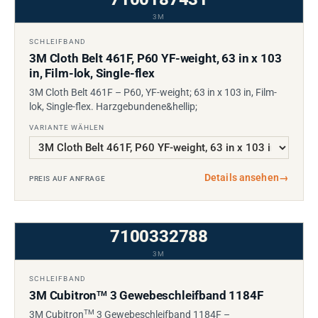
3M
SCHLEIFBAND
3M Cloth Belt 461F, P60 YF-weight, 63 in x 103
in, Film-lok, Single-flex
3M Cloth Belt 461F – P60, YF-weight; 63 in x 103 in, Film-
lok, Single-flex. Harzgebundene&hellip;
VARIANTE WÄHLEN
Details ansehen
→
PREIS AUF ANFRAGE
7100332788
3M
SCHLEIFBAND
3M Cubitron
3 Gewebeschleifband 1184F
TM
TM
3M Cubitron
3 Gewebeschleifband 1184F –