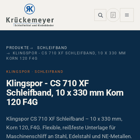
Skip to main navigation
Skip to main content
Skip to page footer
PRODUKTE
SCHLEIFBAND
KLINGSPOR - CS 710 XF SCHLEIFBAND, 10 X 330 MM
KORN 120 F4G
KLINGSPOR · SCHLEIFBAND
Klingspor - CS 710 XF
Schleifband, 10 x 330 mm Korn
120 F4G
Klingspor CS 710 XF Schleifband – 10 x 330 mm,
Korn 120, F4G. Flexible, reißfeste Unterlage für
Maschinenschliff an Stahl, Edelstahl und NE-Metallen.