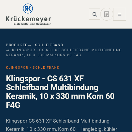
Skip to main navigation
Skip to main content
Skip to page footer
PRODUKTE
SCHLEIFBAND
KLINGSPOR - CS 631 XF SCHLEIFBAND MULTIBINDUNG
KERAMIK, 10 X 330 MM KORN 60 F4G
KLINGSPOR · SCHLEIFBAND
Klingspor - CS 631 XF
Schleifband Multibindung
Keramik, 10 x 330 mm Korn 60
F4G
Klingspor CS 631 XF Schleifband Multibindung
Keramik, 10 x 330 mm, Korn 60 – langlebig, kühler