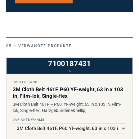
VERWANDTE PRODUKTE
7100187431
3M
SCHLEIFBAND
3M Cloth Belt 461F, P60 YF-weight, 63 in x 103
in, Film-lok, Single-flex
3M Cloth Belt 461F – P60, YF-weight; 63 in x 103 in, Film-
lok, Single-flex. Harzgebundene&hellip;
VARIANTE WÄHLEN