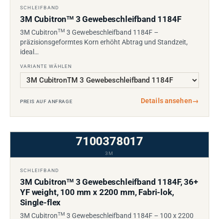
SCHLEIFBAND
3M Cubitron
3 Gewebeschleifband 1184F
TM
TM
3M Cubitron
3 Gewebeschleifband 1184F –
präzisionsgeformtes Korn erhöht Abtrag und Standzeit,
ideal…
VARIANTE WÄHLEN
Details ansehen
→
PREIS AUF ANFRAGE
7100378017
3M
SCHLEIFBAND
3M Cubitron
3 Gewebeschleifband 1184F, 36+
TM
YF weight, 100 mm x 2200 mm, Fabri-lok,
Single-flex
TM
3M Cubitron
3 Gewebeschleifband 1184F – 100 x 2200