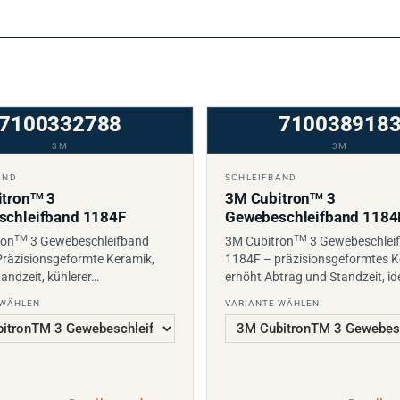
7100332788
710038918
3M
3M
AND
SCHLEIFBAND
tron
3
3M Cubitron
3
TM
TM
schleifband 1184F
Gewebeschleifband 1184
TM
TM
ron
3 Gewebeschleifband
3M Cubitron
3 Gewebeschlei
räzisionsgeformte Keramik,
1184F – präzisionsgeformtes K
andzeit, kühlerer…
erhöht Abtrag und Standzeit, id
 WÄHLEN
VARIANTE WÄHLEN
Details ansehen
→
Details 
 ANFRAGE
PREIS AUF ANFRAGE