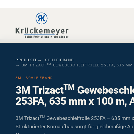
Skip to main navigation
Skip to main content
Skip to page footer
PRODUKTE
SCHLEIFBAND
TM
3M TRIZACT
GEWEBESCHLEIFROLLE 253FA, 635 MM 
3M · SCHLEIFBAND
TM
3M Trizact
Gewebeschlei
253FA, 635 mm x 100 m, 
TM
3M Trizact
Gewebeschleifrolle 253FA – 635 mm x
Strukturierter Kornaufbau sorgt für gleichmäßige Ab
Nassanwendungen.