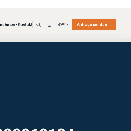
rnehmen
Kontakt
Anfrage senden
→
DE
▼
▼
000060124