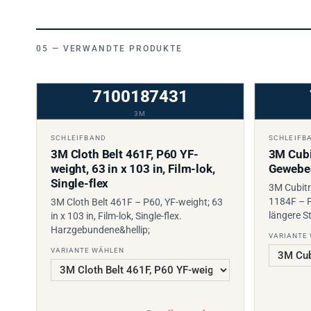
VERWANDTE PRODUKTE
7100187431
3M
SCHLEIFBAND
SCHLEIFB
3M Cloth Belt 461F, P60 YF-
3M Cubi
weight, 63 in x 103 in, Film-lok,
Gewebe
Single-flex
3M Cubit
1184F – P
3M Cloth Belt 461F – P60, YF-weight; 63
längere St
in x 103 in, Film-lok, Single-flex.
Harzgebundene&hellip;
VARIANTE
VARIANTE WÄHLEN
Details ansehen
→
PREIS AUF ANFRAGE
PREIS AUF