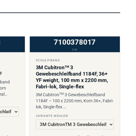
3
7100378017
3M
SCHLEIFBAND
3M Cubitron
3
TM
F
Gewebeschleifband 1184F, 36+
YF weight, 100 mm x 2200 mm,
fband
Fabri-lok, Single-flex
orn
eal…
TM
3M Cubitron
3 Gewebeschleifband
1184F – 100 x 2200 mm, Korn 36+, Fabri-
lok, Single-flex.…
VARIANTE WÄHLEN
ansehen
→
Details ansehen
→
PREIS AUF ANFRAGE