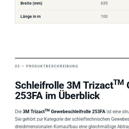
Länge in m
100
PRODUKTBESCHREIBUNG
TM
Schleifrolle 3M Trizact
G
253FA im Überblick
TM
Die
3M Trizact
Gewebeschleifrolle 253FA
ist eine str
Sie gehört zur Kategorie der schleiftechnischen Gewebes
dreidimensionalen Kornaufbau eine gleichmäßige Abtrags