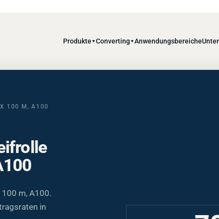
Produkte
Converting
Anwendungsbereiche
Unte
▼
▼
X 100 M, A100
frolle
A100
 100 m, A100.
tragsraten in
7