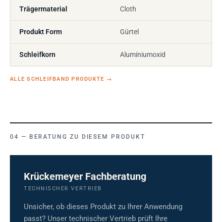
Trägermaterial
Cloth
Produkt Form
Gürtel
Schleifkorn
Aluminiumoxid
ALLE SCHLEIFBAND PRODUKTE
→
BERATUNG ZU DIESEM PRODUKT
Krückemeyer Fachberatung
TECHNISCHER VERTRIEB
Unsicher, ob dieses Produkt zu Ihrer Anwendung
passt? Unser technischer Vertrieb prüft Ihre