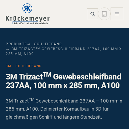
Skip to main navigation
Skip to main content
Skip to page footer
PRODUKTE
SCHLEIFBAND
TM
3M TRIZACT
GEWEBESCHLEIFBAND 237AA, 100 MM X
285 MM, A100
3M · SCHLEIFBAND
TM
3M Trizact
Gewebeschleifband
237AA, 100 mm x 285 mm, A100
TM
3M Trizact
Gewebeschleifband 237AA – 100 mm x
285 mm, A100. Definierter Kornaufbau in 3D für
gleichmäßigen Schliff und längere Standzeit.