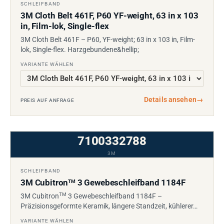
SCHLEIFBAND
3M Cloth Belt 461F, P60 YF-weight, 63 in x 103
in, Film-lok, Single-flex
3M Cloth Belt 461F – P60, YF-weight; 63 in x 103 in, Film-
lok, Single-flex. Harzgebundene&hellip;
VARIANTE WÄHLEN
Details ansehen
→
PREIS AUF ANFRAGE
7100332788
3M
SCHLEIFBAND
3M Cubitron
3 Gewebeschleifband 1184F
TM
TM
3M Cubitron
3 Gewebeschleifband 1184F –
Präzisionsgeformte Keramik, längere Standzeit, kühlerer…
VARIANTE WÄHLEN