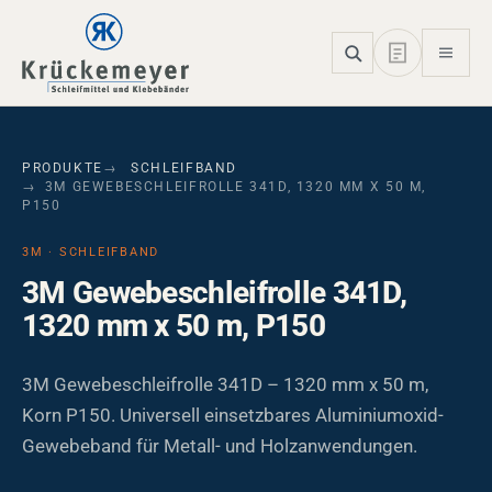
Skip to main navigation
Skip to main content
Skip to page footer
PRODUKTE
SCHLEIFBAND
3M GEWEBESCHLEIFROLLE 341D, 1320 MM X 50 M,
P150
3M · SCHLEIFBAND
3M Gewebeschleifrolle 341D,
1320 mm x 50 m, P150
3M Gewebeschleifrolle 341D – 1320 mm x 50 m,
Korn P150. Universell einsetzbares Aluminiumoxid-
Gewebeband für Metall- und Holzanwendungen.