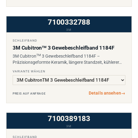
7100332788
3M
SCHLEIFBAND
3M Cubitron
3 Gewebeschleifband 1184F
TM
TM
3M Cubitron
3 Gewebeschleifband 1184F –
Präzisionsgeformte Keramik, längere Standzeit, kühlerer…
VARIANTE WÄHLEN
Details ansehen
→
PREIS AUF ANFRAGE
7100389183
3M
SCHLEIFBAND