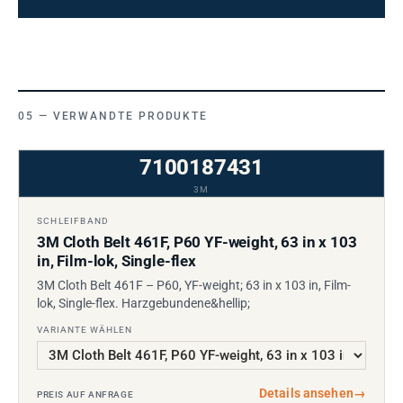
VERWANDTE PRODUKTE
7100187431
3M
SCHLEIFBAND
3M Cloth Belt 461F, P60 YF-weight, 63 in x 103
in, Film-lok, Single-flex
3M Cloth Belt 461F – P60, YF-weight; 63 in x 103 in, Film-
lok, Single-flex. Harzgebundene&hellip;
VARIANTE WÄHLEN
Details ansehen
→
PREIS AUF ANFRAGE