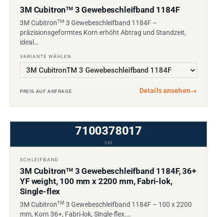
3M Cubitron
3 Gewebeschleifband 1184F
TM
TM
3M Cubitron
3 Gewebeschleifband 1184F –
präzisionsgeformtes Korn erhöht Abtrag und Standzeit,
ideal…
VARIANTE WÄHLEN
Details ansehen
→
PREIS AUF ANFRAGE
7100378017
3M
SCHLEIFBAND
3M Cubitron
3 Gewebeschleifband 1184F, 36+
TM
YF weight, 100 mm x 2200 mm, Fabri-lok,
Single-flex
TM
3M Cubitron
3 Gewebeschleifband 1184F – 100 x 2200
mm, Korn 36+, Fabri-lok, Single-flex.…