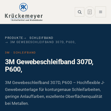
Skip to main navigation
Skip to main content
Skip to page footer
PRODUKTE
SCHLEIFBAND
3M GEWEBESCHLEIFBAND 307D, P600,
3M · SCHLEIFBAND
3M Gewebeschleifband 307D,
P600,
3M Gewebeschleifband 307D, P600 – Hochflexible J-
Gewebeunterlage für konturgenaue Schleifarbeiten,
geringe Anlauffarben, exzellente Oberflächenqualität
bei Metallen.