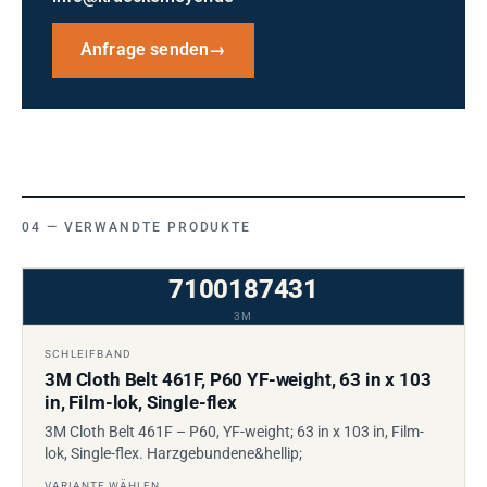
Anfrage senden
→
VERWANDTE PRODUKTE
7100187431
3M
SCHLEIFBAND
3M Cloth Belt 461F, P60 YF-weight, 63 in x 103
in, Film-lok, Single-flex
3M Cloth Belt 461F – P60, YF-weight; 63 in x 103 in, Film-
lok, Single-flex. Harzgebundene&hellip;
VARIANTE WÄHLEN