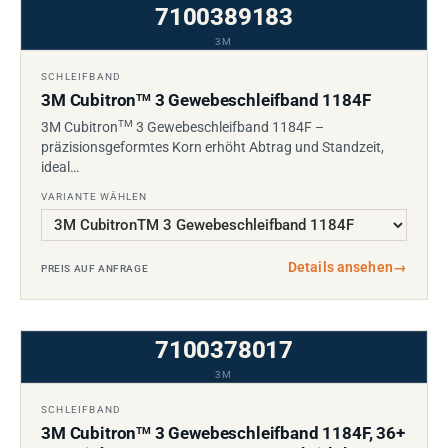
7100389183
3M
SCHLEIFBAND
3M Cubitron
3 Gewebeschleifband 1184F
TM
TM
3M Cubitron
3 Gewebeschleifband 1184F –
präzisionsgeformtes Korn erhöht Abtrag und Standzeit,
ideal…
VARIANTE WÄHLEN
Details ansehen
→
PREIS AUF ANFRAGE
7100378017
3M
SCHLEIFBAND
3M Cubitron
3 Gewebeschleifband 1184F, 36+
TM