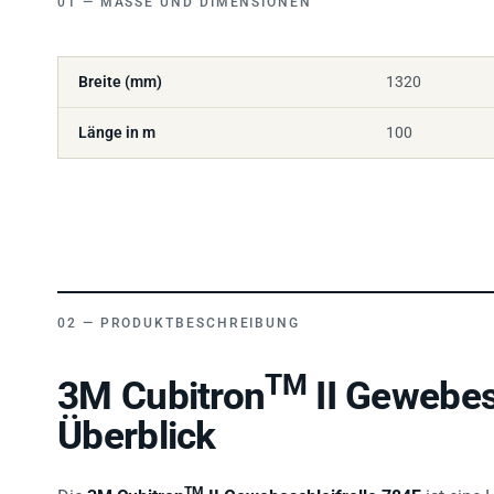
Breite (mm)
1320
Länge in m
100
PRODUKTBESCHREIBUNG
TM
3M Cubitron
II Gewebes
Überblick
TM
Die
3M Cubitron
II Gewebeschleifrolle 784F
ist eine 