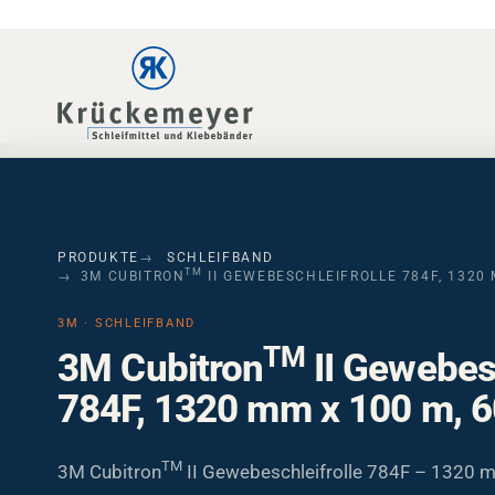
Skip to main navigation
Skip to main content
Skip to page footer
PRODUKTE
SCHLEIFBAND
TM
3M CUBITRON
II GEWEBESCHLEIFROLLE 784F, 1320 
3M · SCHLEIFBAND
TM
3M Cubitron
II Gewebesc
784F, 1320 mm x 100 m, 
TM
3M Cubitron
II Gewebeschleifrolle 784F – 1320 
60+. Präzisionsgeformtes Keramikkorn für hohen Ab