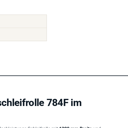
chleifrolle 784F im
Hochleistungs-Schleifrolle mit
1320 mm Breite
und