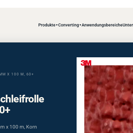
Produkte
Converting
Anwendungsbereiche
Unte
▼
▼
MM X 100 M, 60+
hleifrolle
60+
mm x 100 m, Korn
trag bei mittlerem