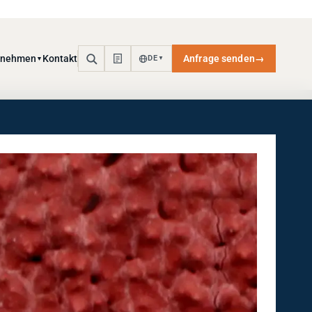
rnehmen
Kontakt
Anfrage senden
→
DE
▼
▼