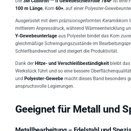
100 m Länge
, Korn
60+
, auf einer
Polyester-Gewebeunte
Ausgerüstet mit dem
präzisionsgeformten Keramikkorn
l
mittlerem Anpressdruck, während Wärmeentwicklung und
Y-Gewebeunterlage
aus Polyester bindet das Korn zuver
gleichmäßige Schwingungszustände im Bearbeitungsproze
Schleifbandwechsel und steigert die Produktivität.
Dank der
Hitze- und Verschleißbeständigkeit
bleibt das
Werkstück führt und so eine bessere Oberflächenqualitä
und
Polyester-Gewebe
macht dieses Band besonders gee
anspruchsvolle Legierungen.
Geeignet für Metall und S
Metallbearbeitung – Edelstahl und Spezi