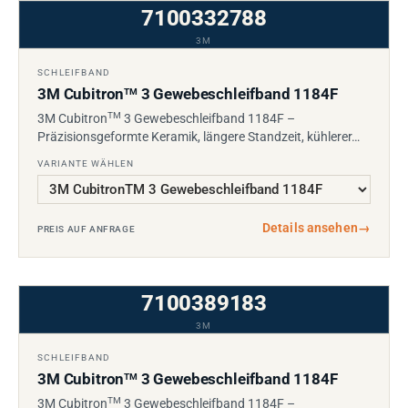
7100332788
3M
SCHLEIFBAND
3M Cubitron
3 Gewebeschleifband 1184F
TM
TM
3M Cubitron
3 Gewebeschleifband 1184F –
Präzisionsgeformte Keramik, längere Standzeit, kühlerer…
VARIANTE WÄHLEN
Details ansehen
→
PREIS AUF ANFRAGE
7100389183
3M
SCHLEIFBAND
3M Cubitron
3 Gewebeschleifband 1184F
TM
TM
3M Cubitron
3 Gewebeschleifband 1184F –