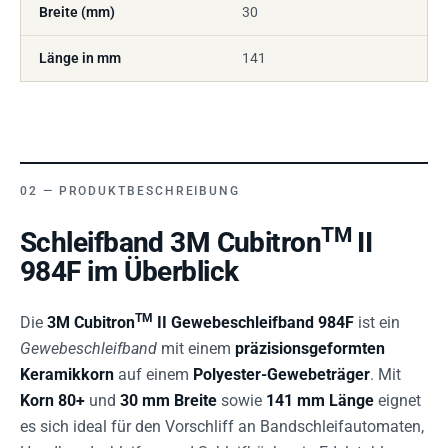
Breite (mm)
30
Länge in mm
141
PRODUKTBESCHREIBUNG
TM
Schleifband 3M Cubitron
II
984F im Überblick
TM
Die
3M Cubitron
II Gewebeschleifband 984F
ist ein
Gewebeschleifband
mit einem
präzisionsgeformten
Keramikkorn
auf einem
Polyester-Gewebeträger
. Mit
Korn 80+
und
30 mm Breite
sowie
141 mm Länge
eignet
es sich ideal für den Vorschliff an Bandschleifautomaten,