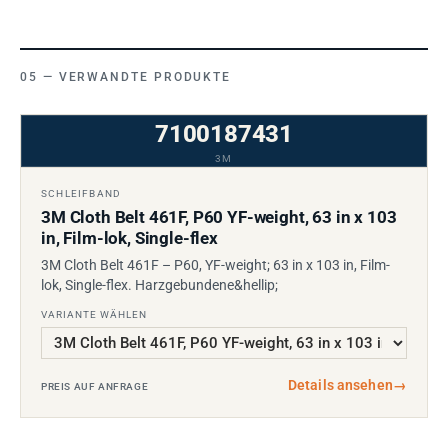
VERWANDTE PRODUKTE
7100187431
3M
SCHLEIFBAND
3M Cloth Belt 461F, P60 YF-weight, 63 in x 103
in, Film-lok, Single-flex
3M Cloth Belt 461F – P60, YF-weight; 63 in x 103 in, Film-
lok, Single-flex. Harzgebundene&hellip;
VARIANTE WÄHLEN
Details ansehen
→
PREIS AUF ANFRAGE