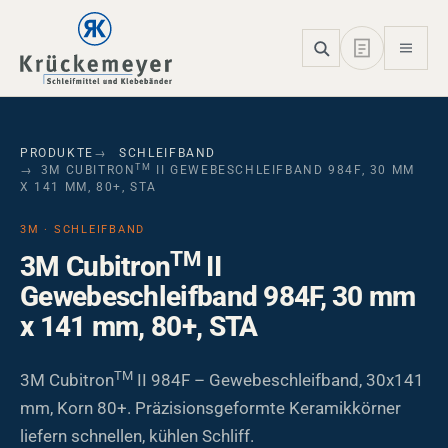
Skip to main navigation
Skip to main content
Skip to page footer
PRODUKTE
SCHLEIFBAND
TM
3M CUBITRON
II GEWEBESCHLEIFBAND 984F, 30 MM
X 141 MM, 80+, STA
3M · SCHLEIFBAND
TM
3M Cubitron
II
Gewebeschleifband 984F, 30 mm
x 141 mm, 80+, STA
TM
3M Cubitron
II 984F – Gewebeschleifband, 30x141
mm, Korn 80+. Präzisionsgeformte Keramikkörner
liefern schnellen, kühlen Schliff.