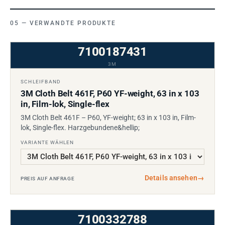
VERWANDTE PRODUKTE
7100187431
3M
SCHLEIFBAND
3M Cloth Belt 461F, P60 YF-weight, 63 in x 103
in, Film-lok, Single-flex
3M Cloth Belt 461F – P60, YF-weight; 63 in x 103 in, Film-
lok, Single-flex. Harzgebundene&hellip;
VARIANTE WÄHLEN
Details ansehen
→
PREIS AUF ANFRAGE
7100332788