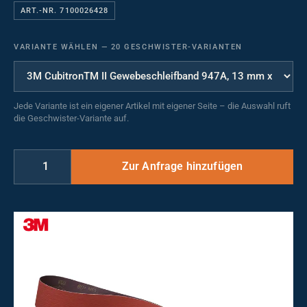
ART.-NR. 7100026428
VARIANTE WÄHLEN
—
20 GESCHWISTER-VARIANTEN
Jede Variante ist ein eigener Artikel mit eigener Seite – die Auswahl ruft
die Geschwister-Variante auf.