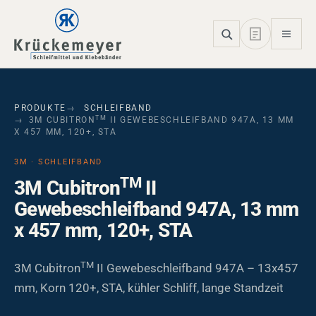
Skip to main navigation
Skip to main content
Skip to page footer
PRODUKTE
SCHLEIFBAND
TM
3M CUBITRON
II GEWEBESCHLEIFBAND 947A, 13 MM
X 457 MM, 120+, STA
3M · SCHLEIFBAND
TM
3M Cubitron
II
Gewebeschleifband 947A, 13 mm
x 457 mm, 120+, STA
TM
3M Cubitron
II Gewebeschleifband 947A – 13x457
mm, Korn 120+, STA, kühler Schliff, lange Standzeit