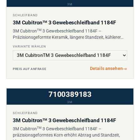
3M
SCHLEIFBAND
3M Cubitron
3 Gewebeschleifband 1184F
TM
TM
3M Cubitron
3 Gewebeschleifband 1184F –
Präzisionsgeformte Keramik, längere Standzeit, kühlerer…
VARIANTE WÄHLEN
Details ansehen
→
PREIS AUF ANFRAGE
7100389183
3M
SCHLEIFBAND
3M Cubitron
3 Gewebeschleifband 1184F
TM
TM
3M Cubitron
3 Gewebeschleifband 1184F –
präzisionsgeformtes Korn erhöht Abtrag und Standzeit,