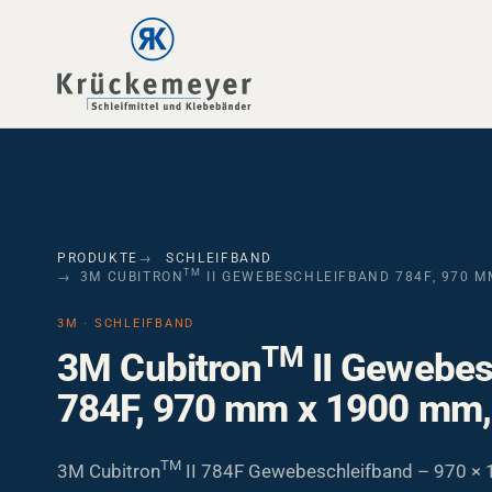
Skip to main navigation
Skip to main content
Skip to page footer
PRODUKTE
SCHLEIFBAND
TM
3M CUBITRON
II GEWEBESCHLEIFBAND 784F, 970 M
3M · SCHLEIFBAND
TM
3M Cubitron
II Gewebes
784F, 970 mm x 1900 mm,
TM
3M Cubitron
II 784F Gewebeschleifband – 970 ×