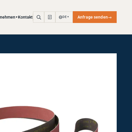
rnehmen
Kontakt
Anfrage senden
→
DE
▼
▼