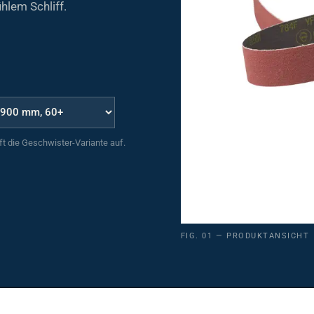
hlem Schliff.
uft die Geschwister-Variante auf.
FIG. 01 — PRODUKTANSICHT