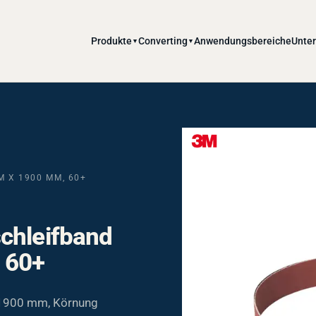
Produkte
Converting
Anwendungsbereiche
Unte
▼
▼
M X 1900 MM, 60+
chleifband
 60+
 1900 mm, Körnung