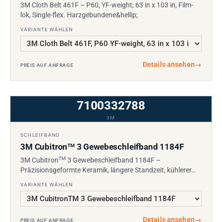
3M Cloth Belt 461F – P60, YF-weight; 63 in x 103 in, Film-
lok, Single-flex. Harzgebundene&hellip;
VARIANTE WÄHLEN
Details ansehen
→
PREIS AUF ANFRAGE
7100332788
3M
SCHLEIFBAND
3M Cubitron
3 Gewebeschleifband 1184F
TM
TM
3M Cubitron
3 Gewebeschleifband 1184F –
Präzisionsgeformte Keramik, längere Standzeit, kühlerer…
VARIANTE WÄHLEN
Details ansehen
→
PREIS AUF ANFRAGE