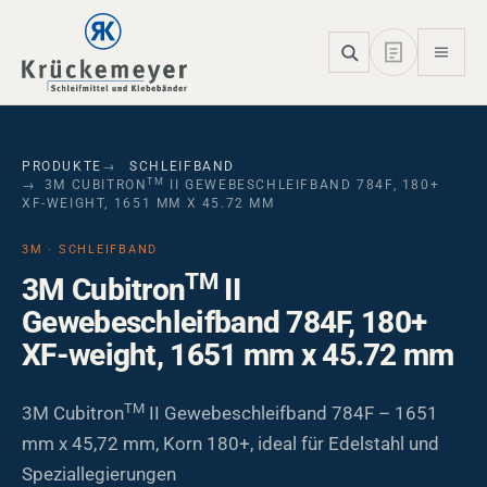
Skip to main navigation
Skip to main content
Skip to page footer
PRODUKTE
SCHLEIFBAND
TM
3M CUBITRON
II GEWEBESCHLEIFBAND 784F, 180+
XF-WEIGHT, 1651 MM X 45.72 MM
3M · SCHLEIFBAND
TM
3M Cubitron
II
Gewebeschleifband 784F, 180+
XF-weight, 1651 mm x 45.72 mm
TM
3M Cubitron
II Gewebeschleifband 784F – 1651
mm x 45,72 mm, Korn 180+, ideal für Edelstahl und
Speziallegierungen