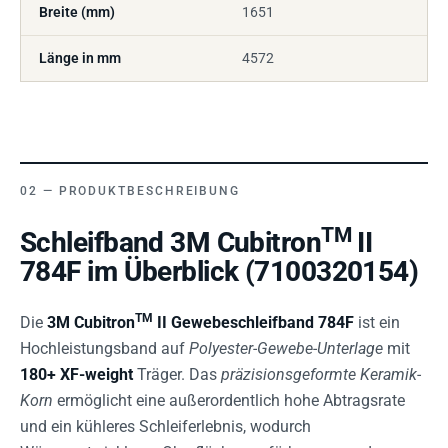
Breite (mm)
1651
Länge in mm
4572
PRODUKTBESCHREIBUNG
TM
Schleifband 3M Cubitron
II
784F im Überblick (7100320154)
TM
Die
3M Cubitron
II Gewebeschleifband 784F
ist ein
Hochleistungsband auf
Polyester-Gewebe-Unterlage
mit
180+ XF-weight
Träger. Das
präzisionsgeformte Keramik-
Korn
ermöglicht eine außerordentlich hohe Abtragsrate
und ein kühleres Schleiferlebnis, wodurch