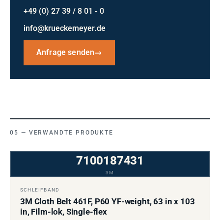
+49 (0) 27 39 / 8 01 - 0
info@krueckemeyer.de
Anfrage senden
→
VERWANDTE PRODUKTE
7100187431
3M
SCHLEIFBAND
3M Cloth Belt 461F, P60 YF-weight, 63 in x 103
in, Film-lok, Single-flex