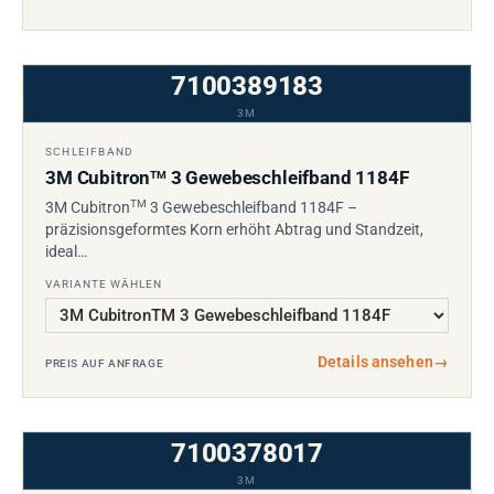
7100389183
3M
SCHLEIFBAND
3M Cubitron
3 Gewebeschleifband 1184F
TM
TM
3M Cubitron
3 Gewebeschleifband 1184F –
präzisionsgeformtes Korn erhöht Abtrag und Standzeit,
ideal…
VARIANTE WÄHLEN
Details ansehen
→
PREIS AUF ANFRAGE
7100378017
3M