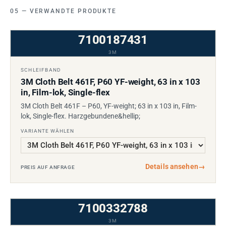
VERWANDTE PRODUKTE
7100187431
3M
SCHLEIFBAND
3M Cloth Belt 461F, P60 YF-weight, 63 in x 103
in, Film-lok, Single-flex
3M Cloth Belt 461F – P60, YF-weight; 63 in x 103 in, Film-
lok, Single-flex. Harzgebundene&hellip;
VARIANTE WÄHLEN
Details ansehen
→
PREIS AUF ANFRAGE
7100332788
3M