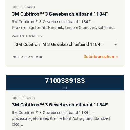
SCHLEIFBAND
3M Cubitron
3 Gewebeschleifband 1184F
TM
TM
3M Cubitron
3 Gewebeschleifband 1184F –
Präzisionsgeformte Keramik, längere Standzeit, kühlerer…
VARIANTE WÄHLEN
Details ansehen
→
PREIS AUF ANFRAGE
7100389183
3M
SCHLEIFBAND
3M Cubitron
3 Gewebeschleifband 1184F
TM
TM
3M Cubitron
3 Gewebeschleifband 1184F –
präzisionsgeformtes Korn erhöht Abtrag und Standzeit,
ideal…