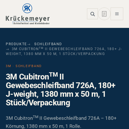
Skip to main navigation
Skip to main content
Skip to page footer
PRODUKTE
SCHLEIFBAND
TM
3M CUBITRON
II GEWEBESCHLEIFBAND 726A, 180+ J-
WEIGHT, 1380 MM X 50 M, 1 STÜCK/VERPACKUNG
3M · SCHLEIFBAND
TM
3M Cubitron
II
Gewebeschleifband 726A, 180+
J-weight, 1380 mm x 50 m, 1
Stück/Verpackung
TM
3M Cubitron
II Gewebeschleifband 726A – 180+
Körnung, 1380 mm x 50 m, 1 Rolle.