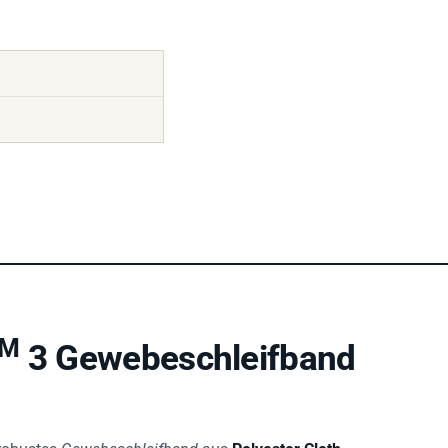
TM
3 Gewebeschleifband
 robustes
Gewebeschleifband
aus
Polyester Cloth