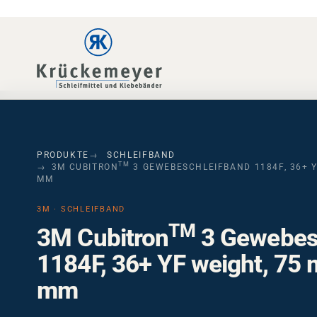
Skip to main navigation
Skip to main content
Skip to page footer
PRODUKTE
SCHLEIFBAND
TM
3M CUBITRON
3 GEWEBESCHLEIFBAND 1184F, 36+ Y
MM
3M · SCHLEIFBAND
TM
3M Cubitron
3 Gewebes
1184F, 36+ YF weight, 75
mm