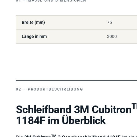
Breite (mm)
75
Länge in mm
3000
PRODUKTBESCHREIBUNG
Schleifband 3M Cubitron
1184F im Überblick
TM
Die
3M Cubitron
3 Gewebeschleifband 1184F
ist ein