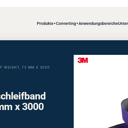
Produkte
Converting
Anwendungsbereiche
Unte
▼
▼
F WEIGHT, 75 MM X 3000
chleifband
 mm x 3000