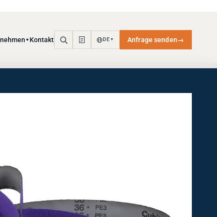
rnehmen
Kontakt
Anfrage senden
→
DE
▼
▼