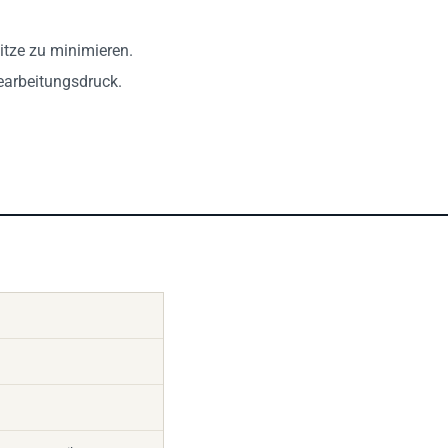
tze zu minimieren.
earbeitungsdruck.
rmte Keramik