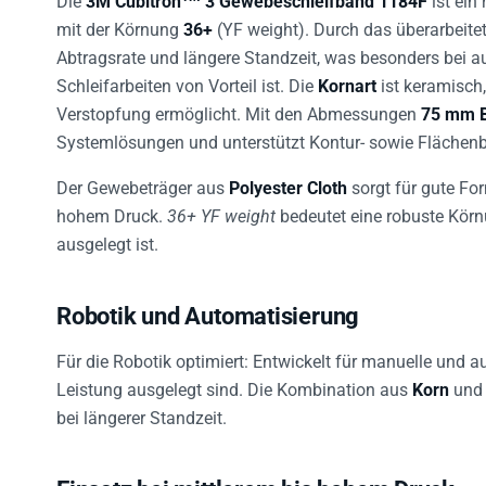
mit der Körnung
36+
(YF weight). Durch das überarbeite
Abtragsrate und längere Standzeit, was besonders bei 
Schleifarbeiten von Vorteil ist. Die
Kornart
ist keramisch
Verstopfung ermöglicht. Mit den Abmessungen
75 mm B
Systemlösungen und unterstützt Kontur- sowie Flächenb
Der Gewebeträger aus
Polyester Cloth
sorgt für gute Fo
hohem Druck.
36+ YF weight
bedeutet eine robuste Körnun
ausgelegt ist.
Robotik und Automatisierung
Für die Robotik optimiert: Entwickelt für manuelle und 
Leistung ausgelegt sind. Die Kombination aus
Korn
und 
bei längerer Standzeit.
Einsatz bei mittlerem bis hohem Druck