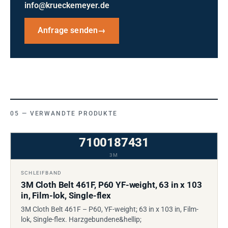
info@krueckemeyer.de
Anfrage senden
→
VERWANDTE PRODUKTE
7100187431
3M
SCHLEIFBAND
3M Cloth Belt 461F, P60 YF-weight, 63 in x 103
in, Film-lok, Single-flex
3M Cloth Belt 461F – P60, YF-weight; 63 in x 103 in, Film-
lok, Single-flex. Harzgebundene&hellip;