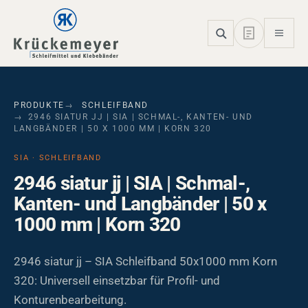
Skip to main navigation
Skip to main content
Skip to page footer
PRODUKTE
SCHLEIFBAND
2946 SIATUR JJ | SIA | SCHMAL-, KANTEN- UND
LANGBÄNDER | 50 X 1000 MM | KORN 320
SIA · SCHLEIFBAND
2946 siatur jj | SIA | Schmal-,
Kanten- und Langbänder | 50 x
1000 mm | Korn 320
2946 siatur jj – SIA Schleifband 50x1000 mm Korn
320: Universell einsetzbar für Profil- und
Konturenbearbeitung.