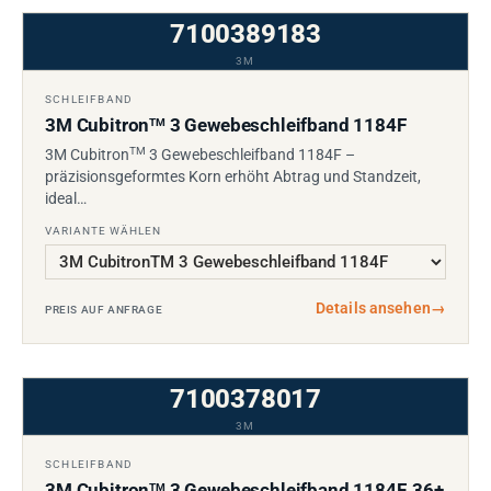
7100389183
3M
SCHLEIFBAND
3M Cubitron
3 Gewebeschleifband 1184F
TM
TM
3M Cubitron
3 Gewebeschleifband 1184F –
präzisionsgeformtes Korn erhöht Abtrag und Standzeit,
ideal…
VARIANTE WÄHLEN
Details ansehen
→
PREIS AUF ANFRAGE
7100378017
3M
SCHLEIFBAND
3M Cubitron
3 Gewebeschleifband 1184F, 36+
TM