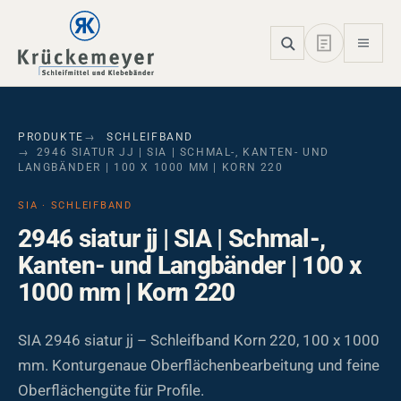
Skip to main navigation
Skip to main content
Skip to page footer
PRODUKTE
SCHLEIFBAND
2946 SIATUR JJ | SIA | SCHMAL-, KANTEN- UND
LANGBÄNDER | 100 X 1000 MM | KORN 220
SIA · SCHLEIFBAND
2946 siatur jj | SIA | Schmal-,
Kanten- und Langbänder | 100 x
1000 mm | Korn 220
SIA 2946 siatur jj – Schleifband Korn 220, 100 x 1000
mm. Konturgenaue Oberflächenbearbeitung und feine
Oberflächengüte für Profile.