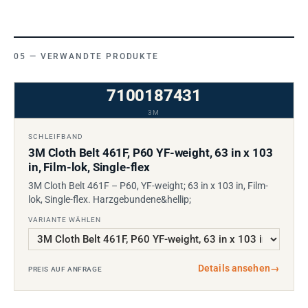
VERWANDTE PRODUKTE
7100187431
3M
SCHLEIFBAND
3M Cloth Belt 461F, P60 YF-weight, 63 in x 103
in, Film-lok, Single-flex
3M Cloth Belt 461F – P60, YF-weight; 63 in x 103 in, Film-
lok, Single-flex. Harzgebundene&hellip;
VARIANTE WÄHLEN
Details ansehen
→
PREIS AUF ANFRAGE