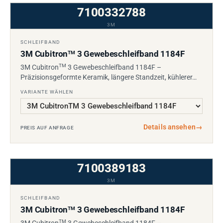
7100332788
3M
SCHLEIFBAND
3M Cubitron
3 Gewebeschleifband 1184F
TM
TM
3M Cubitron
3 Gewebeschleifband 1184F –
Präzisionsgeformte Keramik, längere Standzeit, kühlerer…
VARIANTE WÄHLEN
Details ansehen
→
PREIS AUF ANFRAGE
7100389183
3M
SCHLEIFBAND
3M Cubitron
3 Gewebeschleifband 1184F
TM
TM
3M Cubitron
3 Gewebeschleifband 1184F –