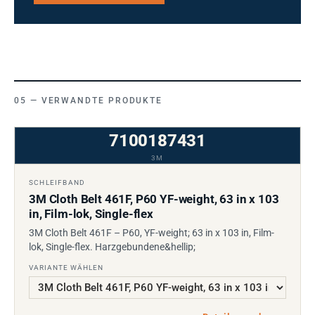
VERWANDTE PRODUKTE
7100187431
3M
SCHLEIFBAND
3M Cloth Belt 461F, P60 YF-weight, 63 in x 103
in, Film-lok, Single-flex
3M Cloth Belt 461F – P60, YF-weight; 63 in x 103 in, Film-
lok, Single-flex. Harzgebundene&hellip;
VARIANTE WÄHLEN