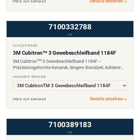
Details ansehen
→
PREIS AUF ANFRAGE
7100332788
3M
SCHLEIFBAND
3M Cubitron
3 Gewebeschleifband 1184F
TM
TM
3M Cubitron
3 Gewebeschleifband 1184F –
Präzisionsgeformte Keramik, längere Standzeit, kühlerer…
VARIANTE WÄHLEN
Details ansehen
→
PREIS AUF ANFRAGE
7100389183
3M