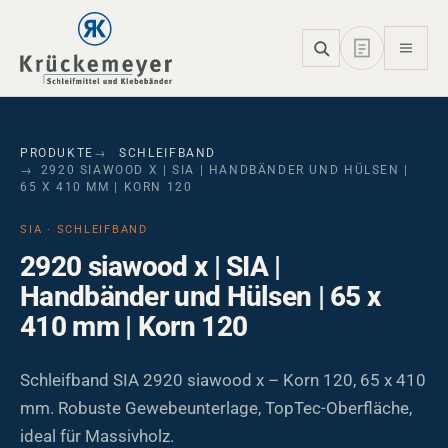
Skip to main navigation
Skip to main content
Skip to page footer
PRODUKTE
SCHLEIFBAND
2920 SIAWOOD X | SIA | HANDBÄNDER UND HÜLSEN |
65 X 410 MM | KORN 120
SIA · SCHLEIFBAND
2920 siawood x | SIA |
Handbänder und Hülsen | 65 x
410 mm | Korn 120
Schleifband SIA 2920 siawood x – Korn 120, 65 x 410
mm. Robuste Gewebeunterlage, TopTec-Oberfläche,
ideal für Massivholz.