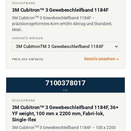
SCHLEIFBAND
3M Cubitron
3 Gewebeschleifband 1184F
TM
TM
3M Cubitron
3 Gewebeschleifband 1184F –
präzisionsgeformtes Korn erhöht Abtrag und Standzeit,
ideal…
VARIANTE WÄHLEN
Details ansehen
→
PREIS AUF ANFRAGE
7100378017
3M
SCHLEIFBAND
3M Cubitron
3 Gewebeschleifband 1184F, 36+
TM
YF weight, 100 mm x 2200 mm, Fabri-lok,
Single-flex
TM
3M Cubitron
3 Gewebeschleifband 1184F – 100 x 2200