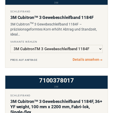
3M
SCHLEIFBAND
3M Cubitron
3 Gewebeschleifband 1184F
TM
TM
3M Cubitron
3 Gewebeschleifband 1184F –
präzisionsgeformtes Korn erhöht Abtrag und Standzeit,
ideal…
VARIANTE WÄHLEN
Details ansehen
→
PREIS AUF ANFRAGE
7100378017
3M
SCHLEIFBAND
3M Cubitron
3 Gewebeschleifband 1184F, 36+
TM
YF weight, 100 mm x 2200 mm, Fabri-lok,
Single-flex