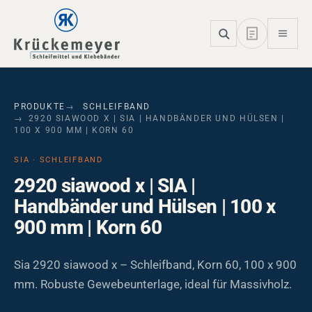
Skip to main navigation
Skip to main content
Skip to page footer
PRODUKTE
SCHLEIFBAND
2920 SIAWOOD X | SIA | HANDBÄNDER UND HÜLSEN |
100 X 900 MM | KORN 60
SIA · SCHLEIFBAND
2920 siawood x | SIA |
Handbänder und Hülsen | 100 x
900 mm | Korn 60
Sia 2920 siawood x – Schleifband, Korn 60, 100 x 900
mm. Robuste Gewebeunterlage, ideal für Massivholz.