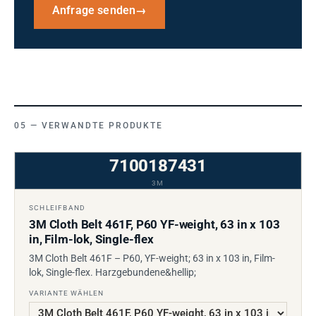
Anfrage senden
→
VERWANDTE PRODUKTE
7100187431
3M
SCHLEIFBAND
3M Cloth Belt 461F, P60 YF-weight, 63 in x 103
in, Film-lok, Single-flex
3M Cloth Belt 461F – P60, YF-weight; 63 in x 103 in, Film-
lok, Single-flex. Harzgebundene&hellip;
VARIANTE WÄHLEN