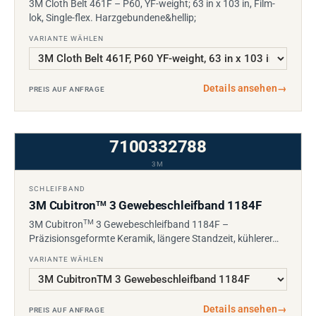
3M Cloth Belt 461F – P60, YF-weight; 63 in x 103 in, Film-
lok, Single-flex. Harzgebundene&hellip;
VARIANTE WÄHLEN
Details ansehen
→
PREIS AUF ANFRAGE
7100332788
3M
SCHLEIFBAND
3M Cubitron
3 Gewebeschleifband 1184F
TM
TM
3M Cubitron
3 Gewebeschleifband 1184F –
Präzisionsgeformte Keramik, längere Standzeit, kühlerer…
VARIANTE WÄHLEN
Details ansehen
→
PREIS AUF ANFRAGE