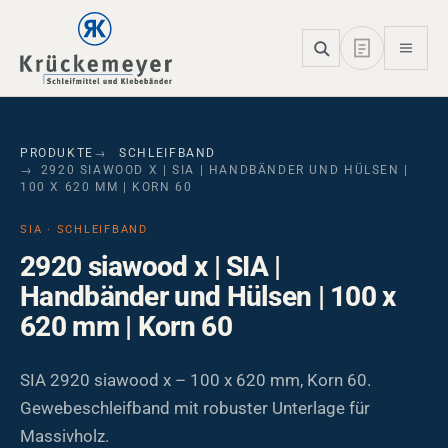
Skip to main navigation
Skip to main content
Skip to page footer
PRODUKTE
SCHLEIFBAND
2920 SIAWOOD X | SIA | HANDBÄNDER UND HÜLSEN |
100 X 620 MM | KORN 60
SIA · SCHLEIFBAND
2920 siawood x | SIA |
Handbänder und Hülsen | 100 x
620 mm | Korn 60
SIA 2920 siawood x – 100 x 620 mm, Korn 60.
Gewebeschleifband mit robuster Unterlage für
Massivholz.