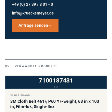
+49 (0) 27 39 / 8 01 - 0
info@krueckemeyer.de
Anfrage senden
→
VERWANDTE PRODUKTE
7100187431
3M
SCHLEIFBAND
3M Cloth Belt 461F, P60 YF-weight, 63 in x 103
in, Film-lok, Single-flex