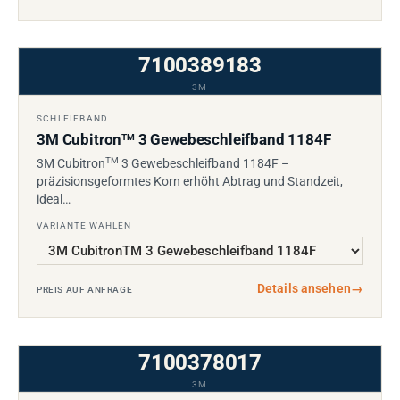
7100389183
3M
SCHLEIFBAND
3M Cubitron
3 Gewebeschleifband 1184F
TM
TM
3M Cubitron
3 Gewebeschleifband 1184F –
präzisionsgeformtes Korn erhöht Abtrag und Standzeit,
ideal…
VARIANTE WÄHLEN
Details ansehen
→
PREIS AUF ANFRAGE
7100378017
3M