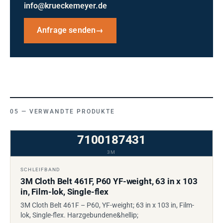
info@krueckemeyer.de
Anfrage senden
→
VERWANDTE PRODUKTE
7100187431
3M
SCHLEIFBAND
3M Cloth Belt 461F, P60 YF-weight, 63 in x 103
in, Film-lok, Single-flex
3M Cloth Belt 461F – P60, YF-weight; 63 in x 103 in, Film-
lok, Single-flex. Harzgebundene&hellip;