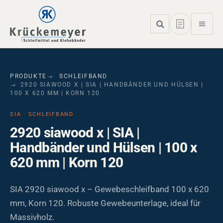
Skip to main navigation
Skip to main content
Skip to page footer
PRODUKTE
SCHLEIFBAND
2920 SIAWOOD X | SIA | HANDBÄNDER UND HÜLSEN |
100 X 620 MM | KORN 120
SIA · SCHLEIFBAND
2920 siawood x | SIA |
Handbänder und Hülsen | 100 x
620 mm | Korn 120
SIA 2920 siawood x – Gewebeschleifband 100 x 620
mm, Korn 120. Robuste Gewebeunterlage, ideal für
Massivholz.