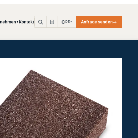
rnehmen
Kontakt
Anfrage senden
→
DE
▼
▼