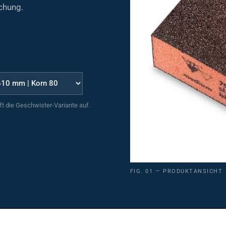
chung.
uft die Geschwister-Variante auf.
FIG. 01 — PRODUKTANSICHT