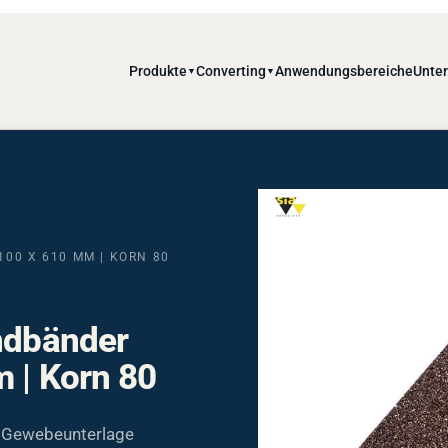
Produkte
Converting
Anwendungsbereiche
Unte
▼
▼
100 X 610 MM | KORN 80
andbänder
 | Korn 80
. Gewebeunterlage