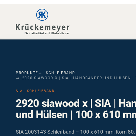
Skip to main navigation
Skip to main content
Skip to page footer
PRODUKTE
SCHLEIFBAND
2920 SIAWOOD X | SIA | HANDBÄNDER UND HÜLSEN | 
SIA · SCHLEIFBAND
2920 siawood x | SIA | H
und Hülsen | 100 x 610 mm
SIA 2003143 Schleifband – 100 x 610 mm, Korn 80