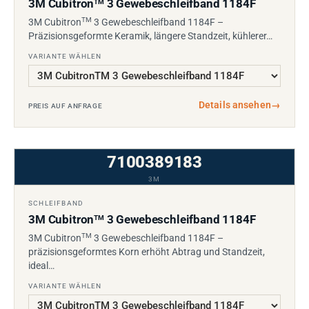
3M Cubitron
3 Gewebeschleifband 1184F
TM
TM
3M Cubitron
3 Gewebeschleifband 1184F –
Präzisionsgeformte Keramik, längere Standzeit, kühlerer…
VARIANTE WÄHLEN
Details ansehen
→
PREIS AUF ANFRAGE
7100389183
3M
SCHLEIFBAND
3M Cubitron
3 Gewebeschleifband 1184F
TM
TM
3M Cubitron
3 Gewebeschleifband 1184F –
präzisionsgeformtes Korn erhöht Abtrag und Standzeit,
ideal…
VARIANTE WÄHLEN