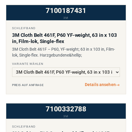
7100187431
3M
SCHLEIFBAND
3M Cloth Belt 461F, P60 YF-weight, 63 in x 103
in, Film-lok, Single-flex
3M Cloth Belt 461F – P60, YF-weight; 63 in x 103 in, Film-
lok, Single-flex. Harzgebundene&hellip;
VARIANTE WÄHLEN
Details ansehen
→
PREIS AUF ANFRAGE
7100332788
3M
SCHLEIFBAND