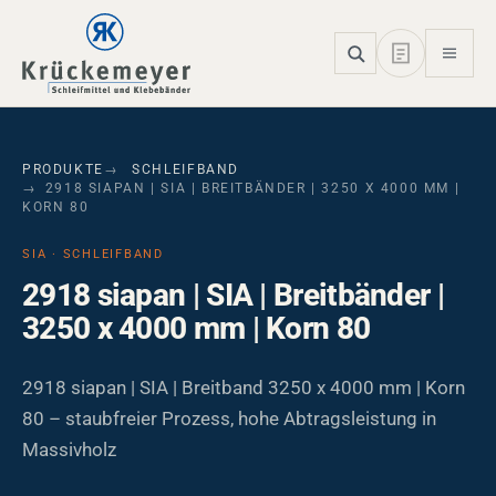
Skip to main navigation
Skip to main content
Skip to page footer
PRODUKTE
SCHLEIFBAND
2918 SIAPAN | SIA | BREITBÄNDER | 3250 X 4000 MM |
KORN 80
SIA · SCHLEIFBAND
2918 siapan | SIA | Breitbänder |
3250 x 4000 mm | Korn 80
2918 siapan | SIA | Breitband 3250 x 4000 mm | Korn
80 – staubfreier Prozess, hohe Abtragsleistung in
Massivholz