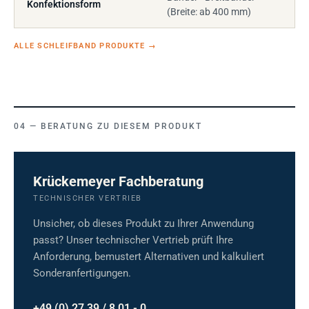
Konfektionsform
(Breite: ab 400 mm)
ALLE SCHLEIFBAND PRODUKTE
→
BERATUNG ZU DIESEM PRODUKT
Krückemeyer Fachberatung
TECHNISCHER VERTRIEB
Unsicher, ob dieses Produkt zu Ihrer Anwendung
passt? Unser technischer Vertrieb prüft Ihre
Anforderung, bemustert Alternativen und kalkuliert
Sonderanfertigungen.
+49 (0) 27 39 / 8 01 - 0