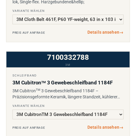
lok, Single-flex. Harzgebundene&hellip;
VARIANTE WÄHLEN
Details ansehen
→
PREIS AUF ANFRAGE
7100332788
3M
SCHLEIFBAND
3M Cubitron
3 Gewebeschleifband 1184F
TM
TM
3M Cubitron
3 Gewebeschleifband 1184F –
Präzisionsgeformte Keramik, längere Standzeit, kühlerer…
VARIANTE WÄHLEN
Details ansehen
→
PREIS AUF ANFRAGE