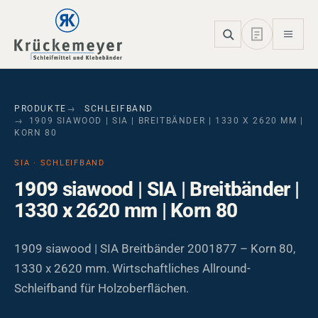
Skip to main navigation
Skip to main content
Skip to page footer
PRODUKTE
SCHLEIFBAND
1909 SIAWOOD | SIA | BREITBÄNDER | 1330 X 2620 MM |
KORN 80
SIA · SCHLEIFBAND
1909 siawood | SIA | Breitbänder |
1330 x 2620 mm | Korn 80
1909 siawood | SIA Breitbänder 2001877 – Korn 80,
1330 x 2620 mm. Wirtschaftliches Allround-
Schleifband für Holzoberflächen.