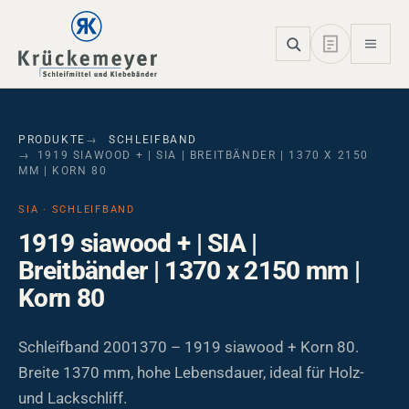
Skip to main navigation
Skip to main content
Skip to page footer
PRODUKTE
SCHLEIFBAND
1919 SIAWOOD + | SIA | BREITBÄNDER | 1370 X 2150
MM | KORN 80
SIA · SCHLEIFBAND
1919 siawood + | SIA |
Breitbänder | 1370 x 2150 mm |
Korn 80
Schleifband 2001370 – 1919 siawood + Korn 80.
Breite 1370 mm, hohe Lebensdauer, ideal für Holz-
und Lackschliff.