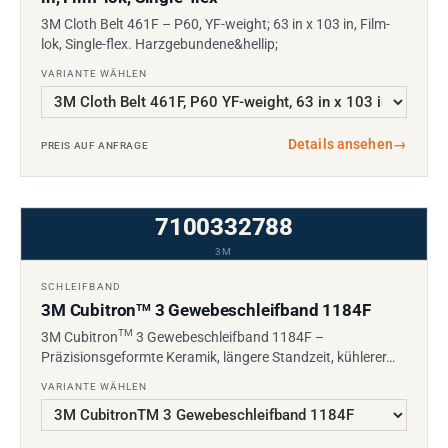
3M Cloth Belt 461F – P60, YF-weight; 63 in x 103 in, Film-
lok, Single-flex. Harzgebundene&hellip;
VARIANTE WÄHLEN
Details ansehen
→
PREIS AUF ANFRAGE
7100332788
3M
SCHLEIFBAND
3M Cubitron
3 Gewebeschleifband 1184F
TM
TM
3M Cubitron
3 Gewebeschleifband 1184F –
Präzisionsgeformte Keramik, längere Standzeit, kühlerer…
VARIANTE WÄHLEN