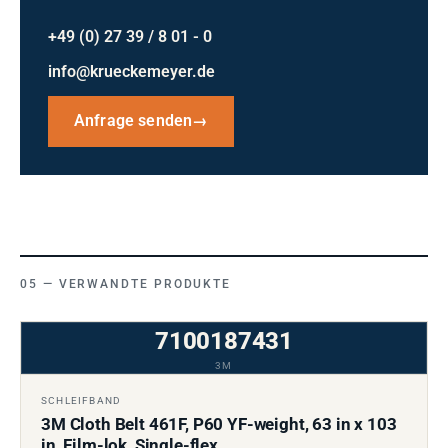
+49 (0) 27 39 / 8 01 - 0
info@krueckemeyer.de
Anfrage senden
→
VERWANDTE PRODUKTE
7100187431
3M
SCHLEIFBAND
3M Cloth Belt 461F, P60 YF-weight, 63 in x 103
in, Film-lok, Single-flex